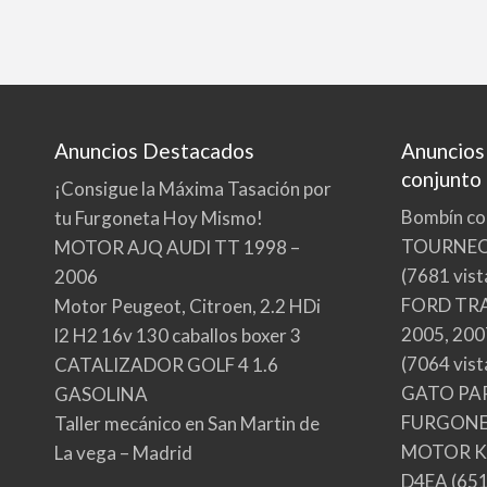
Anuncios Destacados
Anuncios
conjunto
¡Consigue la Máxima Tasación por
Bombín co
tu Furgoneta Hoy Mismo!
TOURNE
MOTOR AJQ AUDI TT 1998 –
(7681 vist
2006
FORD TRA
Motor Peugeot, Citroen, 2.2 HDi
2005, 200
l2 H2 16v 130 caballos boxer 3
(7064 vist
CATALIZADOR GOLF 4 1.6
GATO PA
GASOLINA
FURGONE
Taller mecánico en San Martin de
MOTOR KI
La vega – Madrid
D4EA
(651