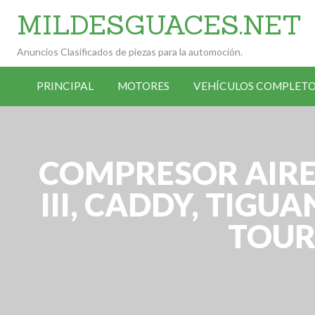
MILDESGUACES.NET
Anuncios Clasificados de piezas para la automoción.
VEHÍCULOS
VEHÍCULOS
ALTA
COMPLETOS
PRINCIPAL
MOTORES
VEHÍCULOS COMPLETO
OCASIÓN
ANUNCIANTE
DESGUACE
COMPRESOR AIRE 
III, CADDY, TIGU
TOUR