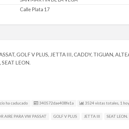
Calle Plata 17
SAT, GOLF V PLUS, JETTA III, CADDY, TIGUAN, ALT
 SEAT LEON.
Listing ID
cio ha caducado
340572dae408fe1a
3524 vistas totales, 1 ho
R AIRE PARA VW PASSAT
GOLF V PLUS
JETTA III
SEAT LEON.