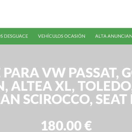
SOLICITAR
S DESGUACE
VEHÍCULOS OCASIÓN
ALTA ANUNCIA
RECAMBIOS
PARA VW PASSAT, GO
AN, ALTEA XL, TOLED
AN SCIROCCO, SEAT 
180.00 €