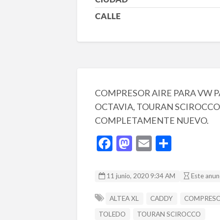
CALLE
COMPRESOR AIRE PARA VW PAS
OCTAVIA, TOURAN SCIROCCO,
COMPLETAMENTE NUEVO.
F
M
E
C
ac
as
m
o
e
to
ai
m
11 junio, 2020 9:34 AM
Este anun
b
d
l
p
ALTEA XL
CADDY
COMPRESO
o
o
ar
TOLEDO
TOURAN SCIROCCO