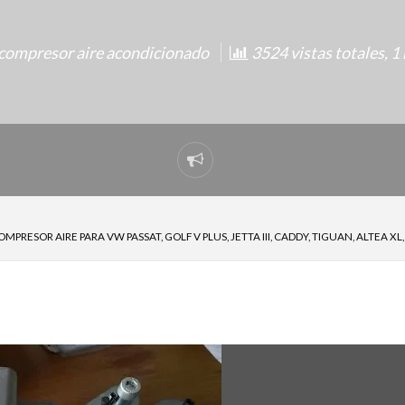
compresor aire acondicionado
3524 vistas totales, 1
Reportar
problema
OMPRESOR AIRE PARA VW PASSAT, GOLF V PLUS, JETTA III, CADDY, TIGUAN, ALTEA 