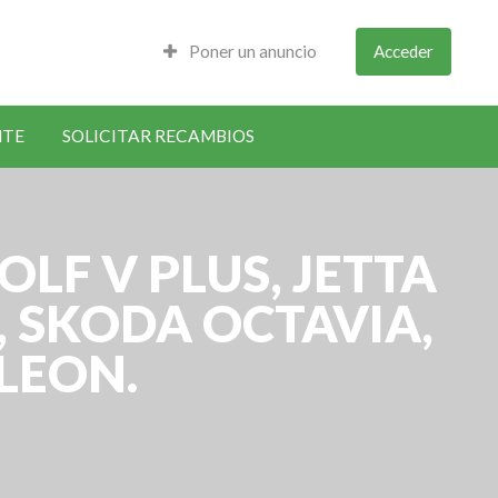
Poner un anuncio
Acceder
NTE
SOLICITAR RECAMBIOS
LF V PLUS, JETTA
O, SKODA OCTAVIA,
LEON.