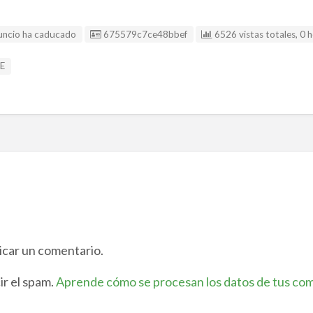
Listing ID
uncio ha caducado
675579c7ce48bbef
6526 vistas totales, 0 
E
icar un comentario.
ir el spam.
Aprende cómo se procesan los datos de tus com