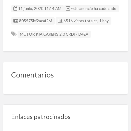
e
to
ai
m
11 junio, 2020 11:14 AM
Este anuncio ha caducado
b
d
l
p
Listing ID
805575bf2acaf26f
6516 vistas totales, 1 hoy
o
o
ar
o
n
ti
MOTOR KIA CARENS 2.0 CRDI - D4EA
k
r
Comentarios
Enlaces patrocinados