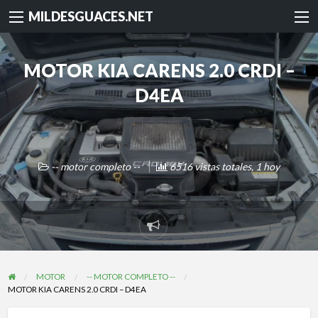
MILDESGUACES.NET
MOTOR KIA CARENS 2.0 CRDI –
D4EA
-- motor completo --
6516 vistas totales, 1 hoy
Reportar
problema
MOTOR
-- MOTOR COMPLETO --
MOTOR KIA CARENS 2.0 CRDI – D4EA