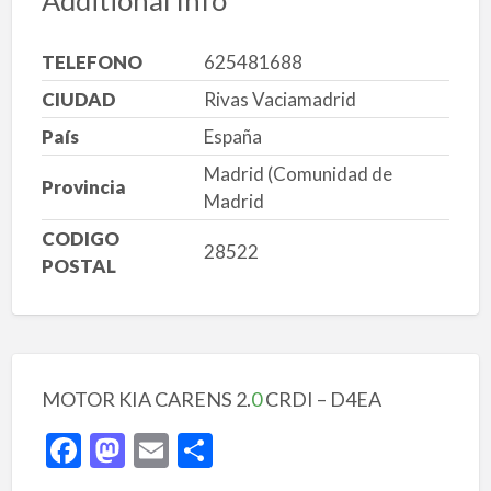
TELEFONO
625481688
CIUDAD
Rivas Vaciamadrid
País
España
Madrid (Comunidad de
Provincia
Madrid
CODIGO
28522
POSTAL
MOTOR KIA CARENS 2.
0
CRDI – D4EA
F
M
E
C
ac
as
m
o