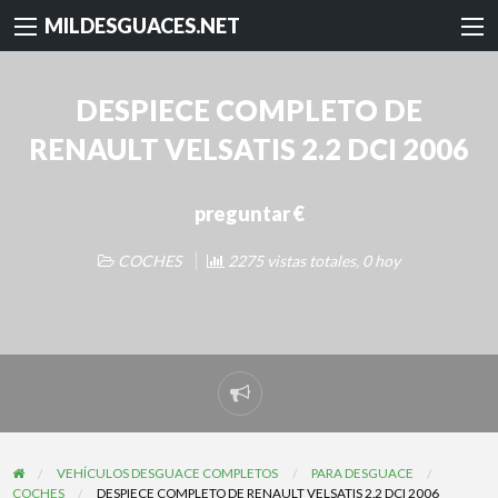
MILDESGUACES.NET
DESPIECE COMPLETO DE
RENAULT VELSATIS 2.2 DCI 2006
preguntar €
COCHES
2275 vistas totales, 0 hoy
Reportar
problema
VEHÍCULOS DESGUACE COMPLETOS
PARA DESGUACE
COCHES
DESPIECE COMPLETO DE RENAULT VELSATIS 2.2 DCI 2006