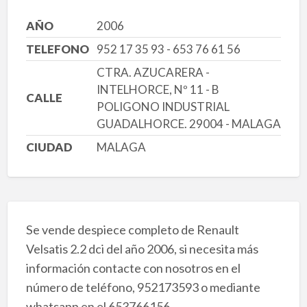
AÑO
2006
TELEFONO
952 17 35 93 - 653 76 61 56
CTRA. AZUCARERA -
INTELHORCE, Nº 11 - B
CALLE
POLIGONO INDUSTRIAL
GUADALHORCE. 29004 - MALAGA
CIUDAD
MALAGA
Se vende despiece completo de Renault
Velsatis 2.2 dci del año 2006, si necesita más
información contacte con nosotros en el
número de teléfono, 952173593 o mediante
whatsapp en el 653766156