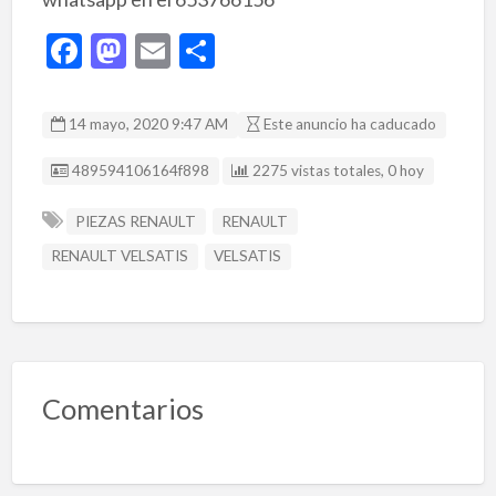
F
M
E
C
ac
as
m
o
e
to
ai
m
14 mayo, 2020 9:47 AM
Este anuncio ha caducado
b
d
l
p
Listing ID
489594106164f898
2275 vistas totales, 0 hoy
o
o
ar
o
n
ti
PIEZAS RENAULT
RENAULT
k
r
RENAULT VELSATIS
VELSATIS
Comentarios