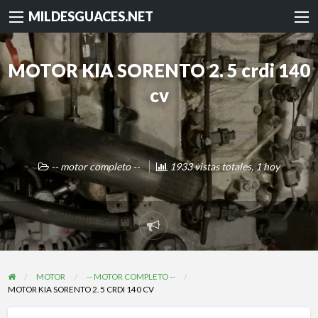
MILDESGUACES.NET
MOTOR KIA SORENTO 2. 5 crdi 140
cv
-- motor completo --
1933 vistas totales, 1 hoy
Reportar
problema
MOTOR
-- MOTOR COMPLETO --
MOTOR KIA SORENTO 2. 5 CRDI 140 CV