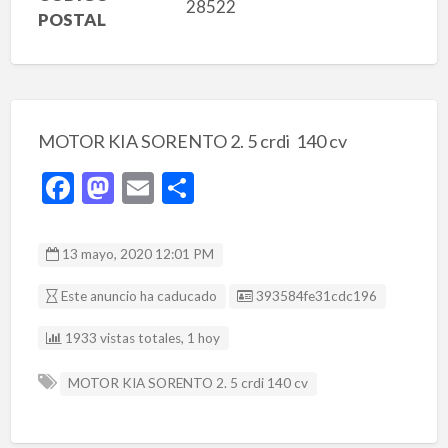
28522
POSTAL
MOTOR KIA SORENTO 2. 5 crdi 140 cv
F
M
E
C
ac
as
m
o
e
to
ai
m
13 mayo, 2020 12:01 PM
b
d
l
p
Listing ID
Este anuncio ha caducado
393584fe31cdc196
o
o
ar
o
n
ti
1933 vistas totales, 1 hoy
k
r
MOTOR KIA SORENTO 2. 5 crdi 140 cv