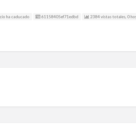
Listing ID
cio ha caducado
61158405ef71edbd
2384 vistas totales, 0 ho