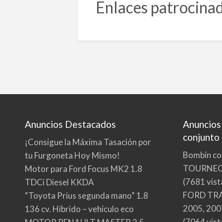
Enlaces patrocina
Anuncios Destacados
Anuncios
conjunto
¡Consigue la Máxima Tasación por
Bombín co
tu Furgoneta Hoy Mismo!
TOURNE
Motor para Ford Focus MK2 1.8
(7681 vist
TDCi Diesel KKDA
FORD TRA
“Toyota Prius segunda mano” 1.8
2005, 200
136 cv. Hibrido – vehículo eco
(7064 vist