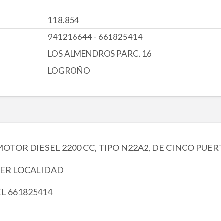
118.854
941216644 - 661825414
LOS ALMENDROS PARC. 16
LOGROÑO
OTOR DIESEL 2200 CC, TIPO N22A2, DE CINCO PUER
IER LOCALIDAD
 661825414