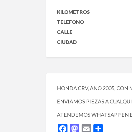
KILOMETROS
TELEFONO
CALLE
CIUDAD
HONDA CRV, AÑO 2005, CON M
ENVIAMOS PIEZAS A CUALQU
ATENDEMOS WHATSAPP EN EL
F
M
E
C