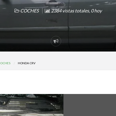
COCHES
2384 vistas totales, 0 hoy
Reportar
problema
COCHES
HONDA CRV