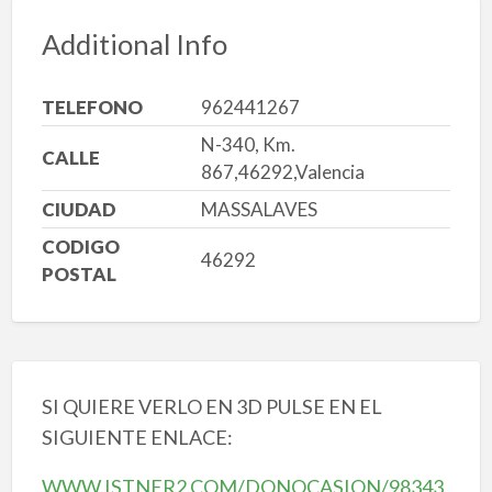
Additional Info
TELEFONO
962441267
N-340, Km.
CALLE
867,46292,Valencia
CIUDAD
MASSALAVES
CODIGO
46292
POSTAL
SI QUIERE VERLO EN 3D PULSE EN EL
SIGUIENTE ENLACE:
WWW.ISTNER2.COM/DONOCASION/98343