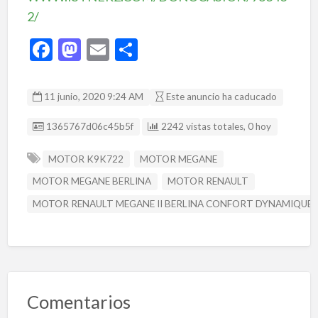
2/
F
M
E
C
ac
as
m
o
e
to
ai
m
11 junio, 2020 9:24 AM
Este anuncio ha caducado
b
d
l
p
Listing ID
1365767d06c45b5f
2242 vistas totales, 0 hoy
o
o
ar
o
n
ti
MOTOR K9K722
MOTOR MEGANE
k
r
MOTOR MEGANE BERLINA
MOTOR RENAULT
MOTOR RENAULT MEGANE II BERLINA CONFORT DYNAMIQUE 
Comentarios