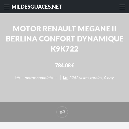
MILDESGUACES.NET
MOTOR RENAULT MEGANE II
BERLINA CONFORT DYNAMIQUE
K9K722
784.08 €
-- motor completo --
2242 vistas totales, 0 hoy
Reportar
problema