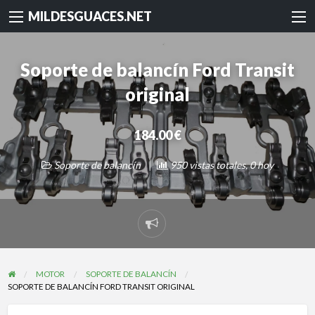
MILDESGUACES.NET
Soporte de balancín Ford Transit
original
184.00 €
Soporte de balancín
950 vistas totales, 0 hoy
Reportar
problema
MOTOR
SOPORTE DE BALANCÍN
SOPORTE DE BALANCÍN FORD TRANSIT ORIGINAL