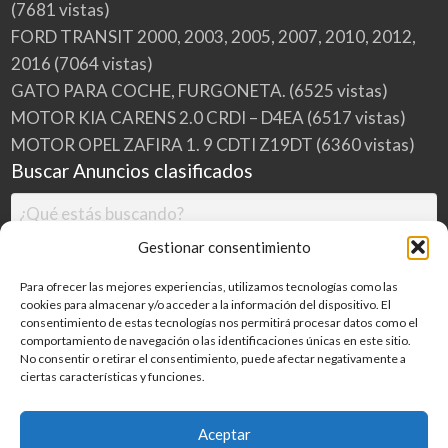
(7681 vistas)
FORD TRANSIT 2000, 2003, 2005, 2007, 2010, 2012,
2016
(7064 vistas)
GATO PARA COCHE, FURGONETA.
(6525 vistas)
MOTOR KIA CARENS 2.0 CRDI – D4EA
(6517 vistas)
MOTOR OPEL ZAFIRA 1. 9 CDTI Z19DT
(6360 vistas)
Buscar Anuncios clasificados
Gestionar consentimiento
Para ofrecer las mejores experiencias, utilizamos tecnologías como las
cookies para almacenar y/o acceder a la información del dispositivo. El
consentimiento de estas tecnologías nos permitirá procesar datos como el
comportamiento de navegación o las identificaciones únicas en este sitio.
No consentir o retirar el consentimiento, puede afectar negativamente a
ciertas características y funciones.
Buscar
Aceptar