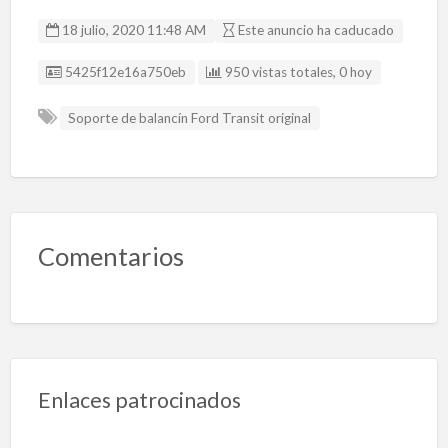
e
to
ai
m
18 julio, 2020 11:48 AM
Este anuncio ha caducado
b
d
l
p
Listing ID
5425f12e16a750eb
950 vistas totales, 0 hoy
o
o
ar
o
n
ti
Soporte de balancín Ford Transit original
k
r
Comentarios
Enlaces patrocinados