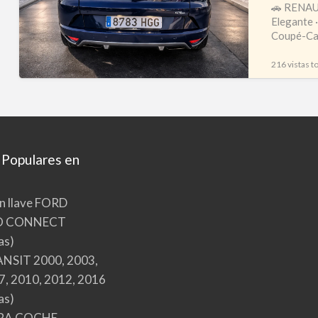
Line
🚗 RENAUL
Elegante 
1.5
Coupé-Cab
dCi
Cabrio
216 vistas to
Techo
Rígido
Eléctrico
–
Revisado
 Populares en
y
Muy
n llave FORD
Bien
O CONNECT
Conservado
as)
NSIT 2000, 2003,
7, 2010, 2012, 2016
as)
RA COCHE,