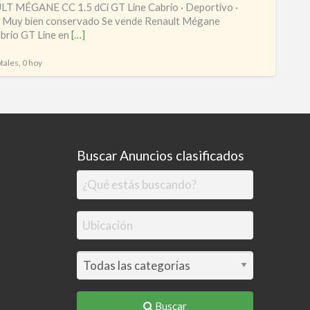
T MÉGANE CC 1.5 dCi GT Line Cabrio · Deportivo ·
dCi
· Muy bien conservado Se vende Renault Mégane
rio GT Line en
[…]
tales, 0 hoy
Buscar Anuncios clasificados
Buscar