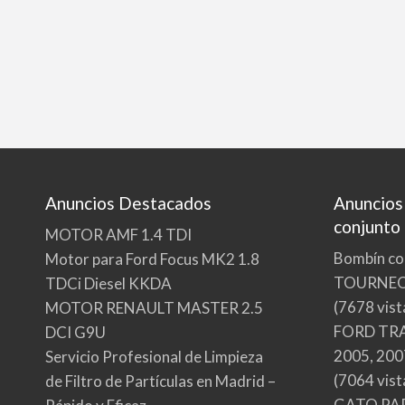
Anuncios Destacados
Anuncios
conjunto
MOTOR AMF 1.4 TDI
Bombín co
Motor para Ford Focus MK2 1.8
TOURNE
TDCi Diesel KKDA
(7678 vist
MOTOR RENAULT MASTER 2.5
FORD TRA
DCI G9U
2005, 200
Servicio Profesional de Limpieza
(7064 vist
de Filtro de Partículas en Madrid –
GATO PA