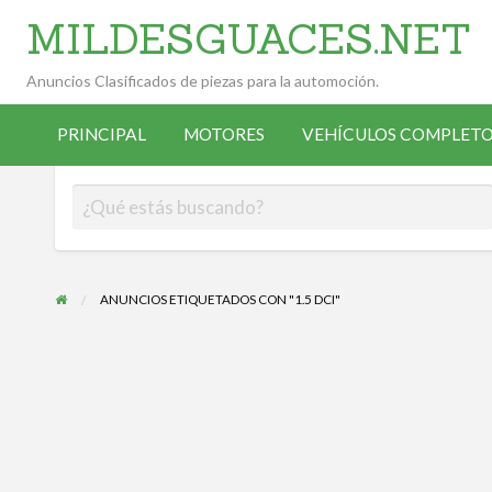
MILDESGUACES.NET
Anuncios Clasificados de piezas para la automoción.
VEHÍCULOS
VEHÍCULOS
ALTA
COMPLETOS
PRINCIPAL
MOTORES
VEHÍCULOS COMPLETO
OCASIÓN
ANUNCIANTE
DESGUACE
ANUNCIOS ETIQUETADOS CON "1.5 DCI"