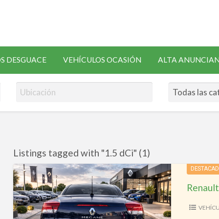
SOLICITAR
S DESGUACE
VEHÍCULOS OCASIÓN
ALTA ANUNCIA
RECAMBIOS
Listings tagged with "1.5 dCi" (1)
Renault
DESTACA
Mégane
CC
GT
VEHÍC