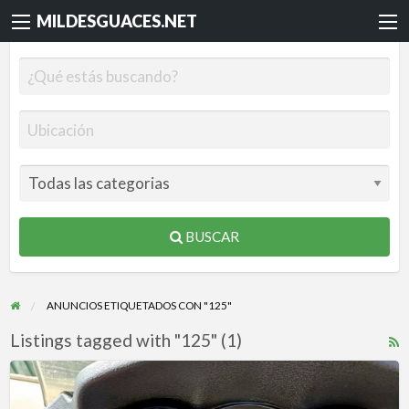
MILDESGUACES.NET
BUSCAR
ANUNCIOS ETIQUETADOS CON "125"
Listings tagged with "125" (1)
R
F
Piaggio
f
Mp3