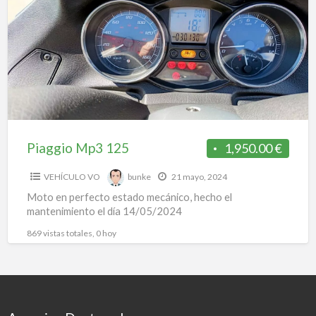
a
125
t
1
Piaggio Mp3 125
1,950.00 €
VEHÍCULO VO
bunke
21 mayo, 2024
Moto en perfecto estado mecánico, hecho el
mantenimiento el día 14/05/2024
869 vistas totales, 0 hoy