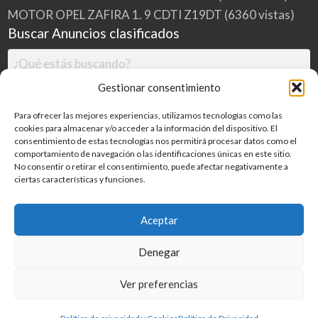
MOTOR OPEL ZAFIRA 1. 9 CDTI Z19DT
(6360 vistas)
Buscar Anuncios clasificados
Gestionar consentimiento
Para ofrecer las mejores experiencias, utilizamos tecnologías como las
cookies para almacenar y/o acceder a la información del dispositivo. El
consentimiento de estas tecnologías nos permitirá procesar datos como el
comportamiento de navegación o las identificaciones únicas en este sitio.
No consentir o retirar el consentimiento, puede afectar negativamente a
ciertas características y funciones.
Buscar
Aceptar
Denegar
Inicio
Categorías
Blog
Ver preferencias
©
2026
MILDESGUACES.NET
| Todos los derechos reservados