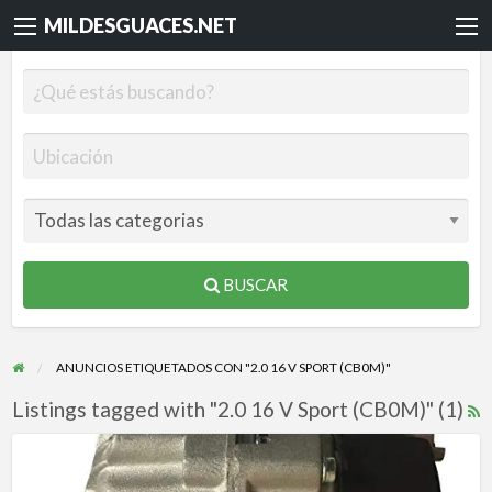
MILDESGUACES.NET
BUSCAR
ANUNCIOS ETIQUETADOS CON "2.0 16 V SPORT (CB0M)"
Listings tagged with "2.0 16 V Sport (CB0M)" (1)
R
F
ALTERNATOR
f
RENAULT