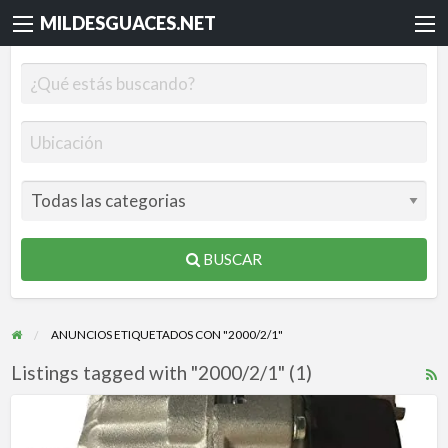
MILDESGUACES.NET
BUSCAR
ANUNCIOS ETIQUETADOS CON "2000/2/1"
Listings tagged with "2000/2/1" (1)
R
F
ALTERNATOR
f
RENAULT