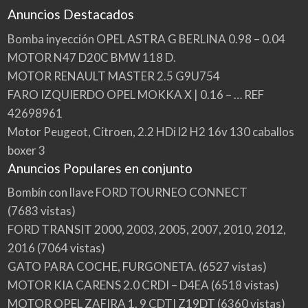
Anuncios Destacados
Bomba inyección OPEL ASTRA G BERLINA 0.98 – 0.04
MOTOR N47 D20C BMW 118 D.
MOTOR RENAULT MASTER 2.5 G9U754
FARO IZQUIERDO OPEL MOKKA X | 0.16 – … REF
42698961
Motor Peugeot, Citroen, 2.2 HDi l2 H2 16v 130 caballos
boxer 3
Anuncios Populares en conjunto
Bombín con llave FORD TOURNEO CONNECT
(7683 vistas)
FORD TRANSIT 2000, 2003, 2005, 2007, 2010, 2012,
2016
(7064 vistas)
GATO PARA COCHE, FURGONETA.
(6527 vistas)
MOTOR KIA CARENS 2.0 CRDI – D4EA
(6518 vistas)
MOTOR OPEL ZAFIRA 1. 9 CDTI Z19DT
(6360 vistas)