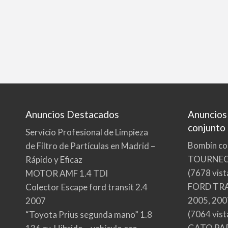
Anuncios Destacados
Anuncios
conjunto
Servicio Profesional de Limpieza
Bombín co
de Filtro de Partículas en Madrid –
TOURNE
Rápido y Eficaz
(7678 vist
MOTOR AMF 1.4 TDI
FORD TRA
Colector Escape ford transit 2.4
2005, 200
2007
(7064 vist
“Toyota Prius segunda mano” 1.8
GATO PA