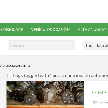
SOLICITAR
S DESGUACE
VEHÍCULOS OCASIÓN
ALTA ANUNCIA
RECAMBIOS
VIL FUNCIONAMIENTO"
Listings tagged with "aire acondicionado automov
COMPRESORES
AIRE
COMPR
ACONDICIONADO
compres