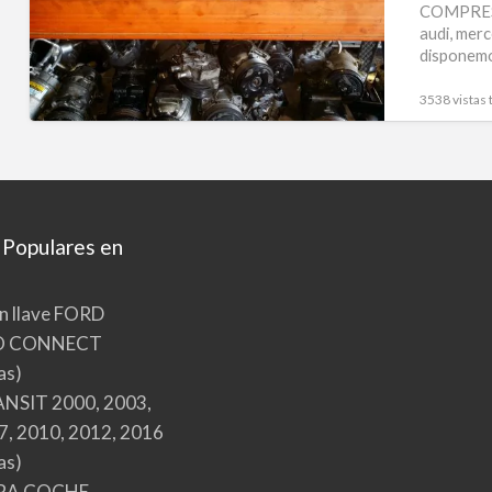
COMPRESO
audi, merc
disponemo
3538 vistas 
 Populares en
n llave FORD
O CONNECT
as)
NSIT 2000, 2003,
7, 2010, 2012, 2016
as)
RA COCHE,