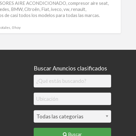
RES AIRE ACONDICIONADO, compresor aire seat,
acond
edes, BMW, Citroën, Fiat, iveco, vw, renault,
s de casi todos los modelos para todas las marcas.
automo
funci
totales, 0 hoy
Buscar Anuncios clasificados
Buscar