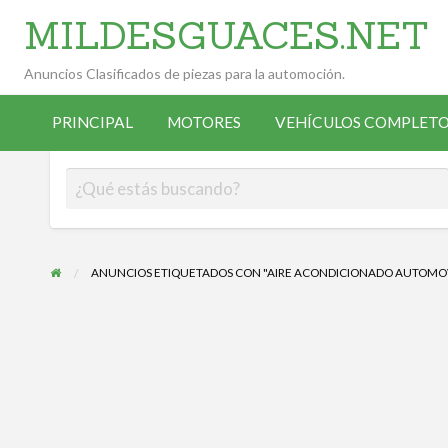
MILDESGUACES.NET
Anuncios Clasificados de piezas para la automoción.
VEHÍCULOS
VEHÍCULOS
ALTA
COMPLETOS
PRINCIPAL
MOTORES
VEHÍCULOS COMPLETO
OCASIÓN
ANUNCIANTE
DESGUACE
ANUNCIOS ETIQUETADOS CON "AIRE ACONDICIONADO AUTOMO