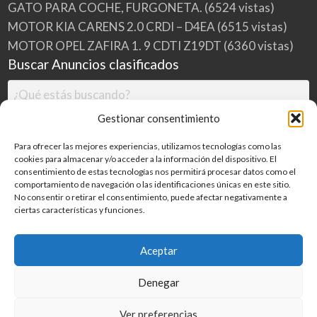
GATO PARA COCHE, FURGONETA.
(6524 vistas)
MOTOR KIA CARENS 2.0 CRDI – D4EA
(6515 vistas)
MOTOR OPEL ZAFIRA 1. 9 CDTI Z19DT
(6360 vistas)
Buscar Anuncios clasificados
Gestionar consentimiento
Para ofrecer las mejores experiencias, utilizamos tecnologías como las
cookies para almacenar y/o acceder a la información del dispositivo. El
consentimiento de estas tecnologías nos permitirá procesar datos como el
comportamiento de navegación o las identificaciones únicas en este sitio.
No consentir o retirar el consentimiento, puede afectar negativamente a
ciertas características y funciones.
Buscar
Aceptar
Denegar
Inicio
Categorías
Blog
Ver preferencias