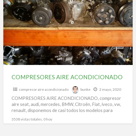
COMPRESORES
a
AIRE
t
ACONDICIONADO
a
a
d
v
COMPRESORES AIRE ACONDICIONADO
compresor aire acondicionado
bunke
2 mayo, 2020
COMPRESORES AIRE ACONDICIONADO, compresor
aire seat, audi, mercedes, BMW, Citroën, Fiat, iveco, vw,
renault, disponemos de casi todos los modelos para
todas las marcas.
3538 vistas totales, 0 hoy