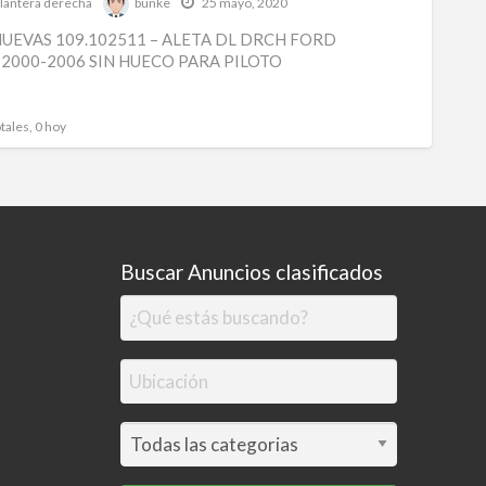
elantera derecha
bunke
25 mayo, 2020
NUEV
NUEVAS 109.102511 – ALETA DL DRCH FORD
109.1
 2000-2006 SIN HUECO PARA PILOTO
-
ALET
tales, 0 hoy
DL
DRC
FORD
TRAN
2000-
Buscar Anuncios clasificados
2006
SIN
HUEC
PARA
PILO