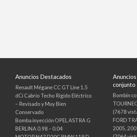
Anuncios Destacados
Anuncios
conjunto
Renault Mégane CC GT Line 1.5
Bombín co
dCi Cabrio Techo Rígido Eléctrico
TOURNE
– Revisado y Muy Bien
(7678 vist
Conservado
FORD TRA
Bomba inyección OPEL ASTRA G
2005, 200
BERLINA 0.98 – 0.04
(7064 vist
MOTOR N47 D20C BMW 118 D.