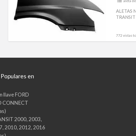
–
aleta d
ALETA
ALETAS 
TRANSIT
DL
DRCH
FORD
772 vistas to
TRANSIT
2000-
2006
SIN
HUECO
 Populares en
PARA
PILOTO
n llave FORD
O CONNECT
as)
NSIT 2000, 2003,
7, 2010, 2012, 2016
as)