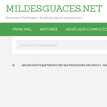
MILDESGUACES.NET
Anuncios Clasificados de piezas para la automoción.
VEHÍCULOS
VEHÍCULOS
ALTA
COMPLETOS
PRINCIPAL
MOTORES
VEHÍCULOS COMPLETO
OCASIÓN
ANUNCIANTE
DESGUACE
ANUNCIOS ETIQUETADOS CON "ALETAS NUEVAS 109.102511 - ALE