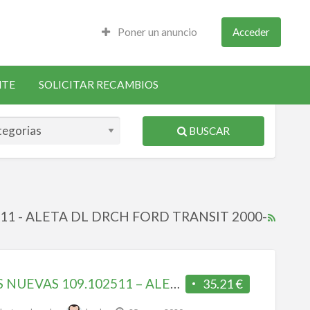
Poner un anuncio
Acceder
NTE
SOLICITAR RECAMBIOS
BUSCAR
2511 - ALETA DL DRCH FORD TRANSIT 2000-
RSS
Feed
for
ad
ALETAS NUEVAS 109.102511 – ALETA DL DRCH FORD TRANSIT 2000-2006 SIN HUECO PARA PILOTO
35.21 €
tag
ALET