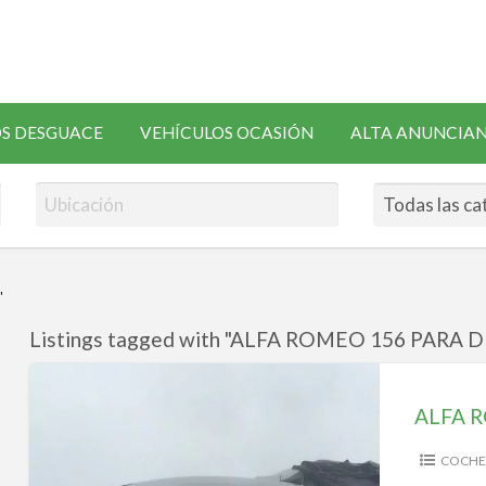
SOLICITAR
S DESGUACE
VEHÍCULOS OCASIÓN
ALTA ANUNCIA
RECAMBIOS
"
Listings tagged with "ALFA ROMEO 156 PARA D
ALFA
ROMEO
156
PARA
COCHE