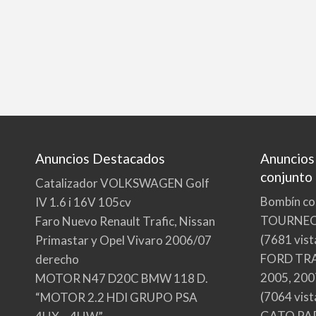
Anuncios Destacados
Anuncios
conjunto
Catalizador VOLKSWAGEN Golf
Bombín co
IV 1.6 i 16V 105cv
TOURNE
Faro Nuevo Renault Trafic, Nissan
(7681 vist
Primastar y Opel Vivaro 2006/07
FORD TRA
derecho
2005, 200
MOTOR N47 D20C BMW 118 D.
(7064 vist
“MOTOR 2.2 HDI GRUPO PSA
GATO PA