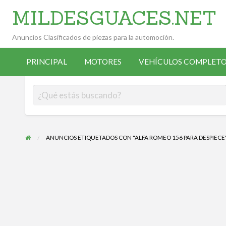
MILDESGUACES.NET
Anuncios Clasificados de piezas para la automoción.
VEHÍCULOS
VEHÍCULOS
ALTA
COMPLETOS
PRINCIPAL
MOTORES
VEHÍCULOS COMPLETO
OCASIÓN
ANUNCIANTE
DESGUACE
ANUNCIOS ETIQUETADOS CON "ALFA ROMEO 156 PARA DESPIECE