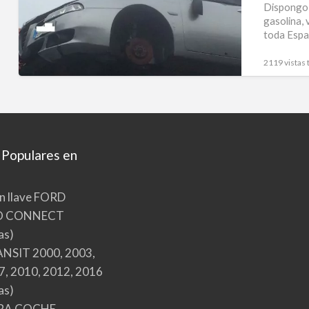
DESPIECE
Dispongo 
gasolina, 
toda Esp
2119 vistas 
 Populares en
n llave FORD
O CONNECT
as)
NSIT 2000, 2003,
7, 2010, 2012, 2016
as)
RA COCHE,