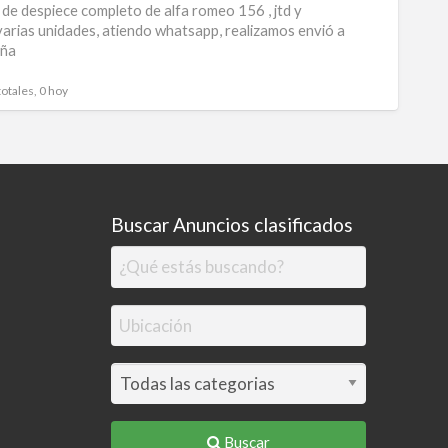
de despiece completo de alfa romeo 156 , jtd y
ROM
varias unidades, atiendo whatsapp, realizamos envió a
aña
156
PARA
totales, 0 hoy
DESP
Buscar Anuncios clasificados
Buscar