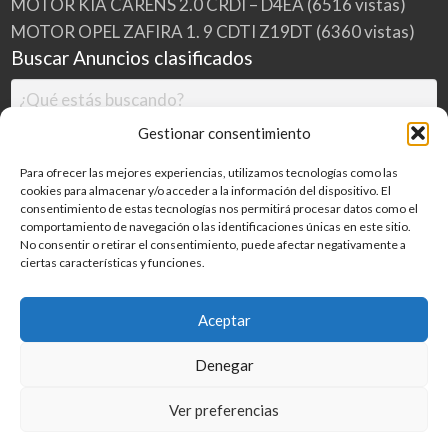
MOTOR KIA CARENS 2.0 CRDI – D4EA
(6516 vistas)
MOTOR OPEL ZAFIRA 1. 9 CDTI Z19DT
(6360 vistas)
Buscar Anuncios clasificados
Gestionar consentimiento
Para ofrecer las mejores experiencias, utilizamos tecnologías como las
cookies para almacenar y/o acceder a la información del dispositivo. El
consentimiento de estas tecnologías nos permitirá procesar datos como el
comportamiento de navegación o las identificaciones únicas en este sitio.
No consentir o retirar el consentimiento, puede afectar negativamente a
ciertas características y funciones.
Buscar
Aceptar
Denegar
Inicio
Categorías
Blog
Ver preferencias
©
2026
MILDESGUACES.NET
| Todos los derechos reservados