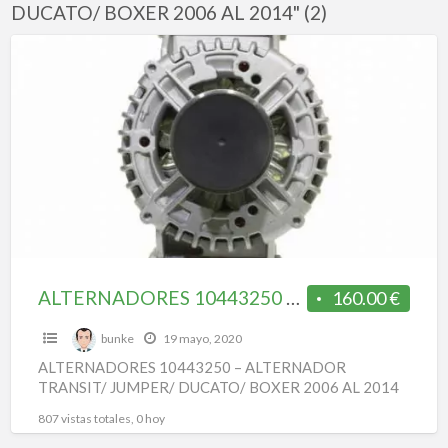
DUCATO/ BOXER 2006 AL 2014" (2)
f
a
ALTERNADORES
t
10443250
–
1
ALTERNADOR
-
TRANSIT/
JUMPER/
T
DUCATO/
J
BOXER
D
2006
AL
ALTERNADORES 10443250 – ALTERNADOR TRANSIT/ JUMPER/ DUCATO/ BOXER 2006 AL 2014
160.00 €
2
2014
A
bunke
19 mayo, 2020
2
ALTERNADORES 10443250 – ALTERNADOR
TRANSIT/ JUMPER/ DUCATO/ BOXER 2006 AL 2014
807 vistas totales, 0 hoy