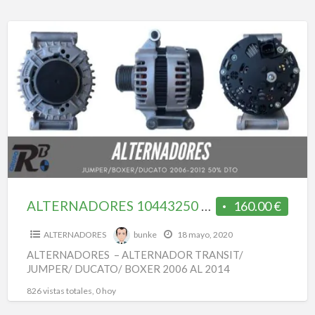
ALTERNADORES
10443250
–
ALTERNADOR
TRANSIT/
JUMPER/
DUCATO/
BOXER
2006
AL
ALTERNADORES 10443250 – ALTERNADOR TRANSIT/ JUMPER/ DUCATO/ BOXER 2006 AL 2014
160.00 €
2014
ALTERNADORES
bunke
18 mayo, 2020
ALTERNADORES – ALTERNADOR TRANSIT/
JUMPER/ DUCATO/ BOXER 2006 AL 2014
826 vistas totales, 0 hoy