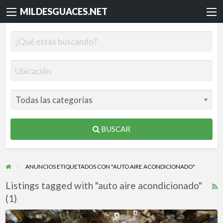
MILDESGUACES.NET
BUSCAR
ANUNCIOS ETIQUETADOS CON "AUTO AIRE ACONDICIONADO"
Listings tagged with "auto aire acondicionado"
R
(1)
F
f
COMPRESORES