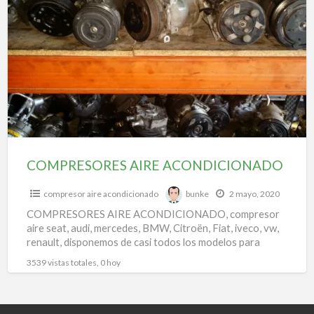
a
AIRE
t
ACONDICIONADO
a
a
a
COMPRESORES AIRE ACONDICIONADO
compresor aire acondicionado
bunke
2 mayo, 2020
COMPRESORES AIRE ACONDICIONADO, compresor
aire seat, audi, mercedes, BMW, Citroën, Fiat, iveco, vw,
renault, disponemos de casi todos los modelos para
todas las marcas.
3539 vistas totales, 0 hoy