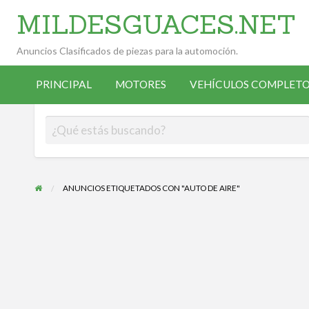
MILDESGUACES.NET
Anuncios Clasificados de piezas para la automoción.
VEHÍCULOS
VEHÍCULOS
ALTA
COMPLETOS
PRINCIPAL
MOTORES
VEHÍCULOS COMPLETO
OCASIÓN
ANUNCIANTE
DESGUACE
ANUNCIOS ETIQUETADOS CON "AUTO DE AIRE"