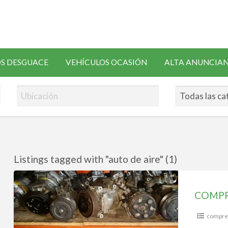
SOLICITAR
S DESGUACE
VEHÍCULOS OCASIÓN
ALTA ANUNCIA
RECAMBIOS
Listings tagged with "auto de aire" (1)
COMPRESORES
AIRE
COMPR
ACONDICIONADO
compres