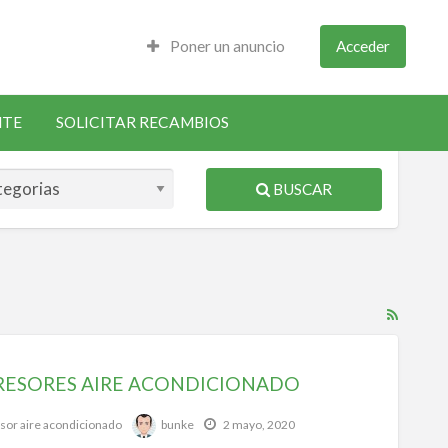
Poner un anuncio
Acceder
NTE
SOLICITAR RECAMBIOS
BUSCAR
RSS
Feed
for
ESORES AIRE ACONDICIONADO
ad
tag
or aire acondicionado
bunke
2 mayo, 2020
auto