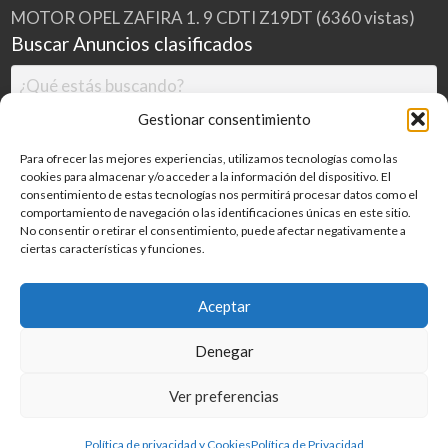
MOTOR OPEL ZAFIRA 1. 9 CDTI Z19DT
(6360 vistas)
Buscar Anuncios clasificados
Gestionar consentimiento
Para ofrecer las mejores experiencias, utilizamos tecnologías como las
cookies para almacenar y/o acceder a la información del dispositivo. El
consentimiento de estas tecnologías nos permitirá procesar datos como el
comportamiento de navegación o las identificaciones únicas en este sitio.
No consentir o retirar el consentimiento, puede afectar negativamente a
ciertas características y funciones.
Buscar
Aceptar
Denegar
Inicio
Categorías
Blog
Ver preferencias
©
2026
MILDESGUACES.NET
| Todos los derechos reservados
Política de privacidad y Cookies
Política de Privacidad