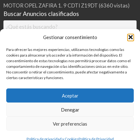
MOTOR OPEL ZAFIRA 1. 9 CDTI Z19DT
(6360 vistas)
Buscar Anuncios clasificados
Gestionar consentimiento
Para ofrecer las mejores experiencias, utilizamos tecnologías como las
cookies para almacenar y/o acceder a la información del dispositivo. El
consentimiento de estas tecnologías nos permitirá procesar datos como el
comportamiento de navegación o las identificaciones únicas en este sitio.
No consentir o retirar el consentimiento, puede afectar negativamente a
ciertas características y funciones.
Buscar
Aceptar
Denegar
Inicio
Categorías
Blog
Ver preferencias
©
2026
MILDESGUACES.NET
| Todos los derechos reservados
Política de privacidad y Cookies
Política de Privacidad