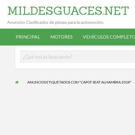
MILDESGUACES.NET
Anuncios Clasificados de piezas para la automoción.
VEHÍCULOS
VEHÍCULOS
ALTA
COMPLETOS
PRINCIPAL
MOTORES
VEHÍCULOS COMPLETO
OCASIÓN
ANUNCIANTE
DESGUACE
ANUNCIOS ETIQUETADOS CON "CAPOT SEAT ALHAMBRA 2014"