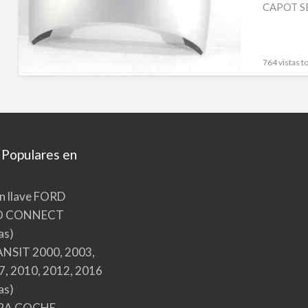
CAPOT S
764 vistas to
 Populares en
n llave FORD
O CONNECT
as)
NSIT 2000, 2003,
7, 2010, 2012, 2016
as)
RA COCHE,