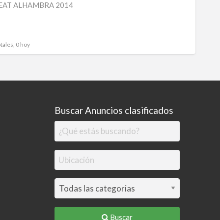
EAT ALHAMBRA 2014
SEAT
ALHA
2014
tales, 0 hoy
Buscar Anuncios clasificados
Buscar