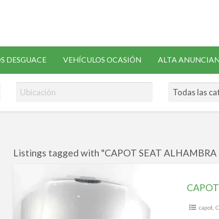
SOLICITAR
S DESGUACE
VEHÍCULOS OCASIÓN
ALTA ANUNCIA
RECAMBIOS
Listings tagged with "CAPOT SEAT ALHAMBRA 2
CAPOT
SEAT
CAPOT
ALHAMBRA
2014
capot
,
C