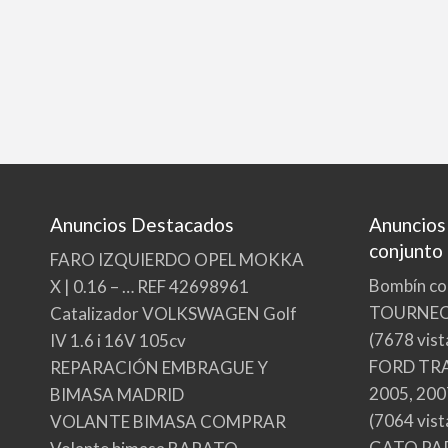
Anuncios Destacados
Anuncios
conjunto
FARO IZQUIERDO OPEL MOKKA
Bombín co
X | 0.16 – … REF 42698961
TOURNE
Catalizador VOLKSWAGEN Golf
(7678 vist
IV 1.6 i 16V 105cv
FORD TRA
REPARACIÓN EMBRAGUE Y
2005, 200
BIMASA MADRID
(7064 vist
VOLANTE BIMASA COMPRAR
GATO PA