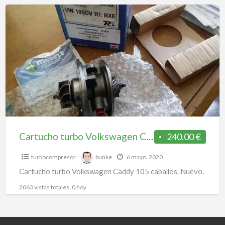
f
Cartucho
a
turbo
t
Volkswagen
C
Caddy
t
105
V
caballos
C
1
c
Cartucho turbo Volkswagen Caddy 105 caballos
240.00 €
turbocompresor
bunke
6 mayo, 2020
Cartucho turbo Volkswagen Caddy 105 caballos. Nuevo.
2063 vistas totales, 0 hoy