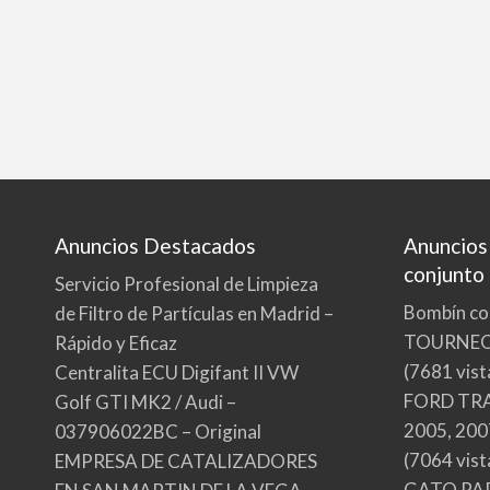
Anuncios Destacados
Anuncios
conjunto
Servicio Profesional de Limpieza
Bombín co
de Filtro de Partículas en Madrid –
TOURNE
Rápido y Eficaz
(7681 vist
Centralita ECU Digifant II VW
FORD TRA
Golf GTI MK2 / Audi –
2005, 200
037906022BC – Original
(7064 vist
EMPRESA DE CATALIZADORES
GATO PA