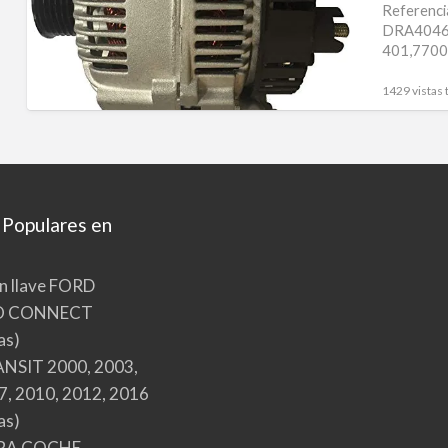
EXPRESS
Referenc
DRA4046,
THALIA
401,7700
110A
2542354,
2542354
439224, 
1429 vistas 
A13VI195
A13VI195
A13VI259
LRA02100
 Populares en
n llave FORD
O CONNECT
as)
NSIT 2000, 2003,
7, 2010, 2012, 2016
as)
RA COCHE,