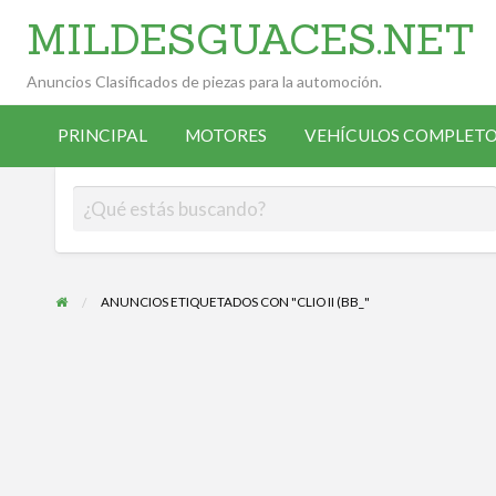
MILDESGUACES.NET
Anuncios Clasificados de piezas para la automoción.
VEHÍCULOS
VEHÍCULOS
ALTA
COMPLETOS
PRINCIPAL
MOTORES
VEHÍCULOS COMPLETO
OCASIÓN
ANUNCIANTE
DESGUACE
ANUNCIOS ETIQUETADOS CON "CLIO II (BB_"