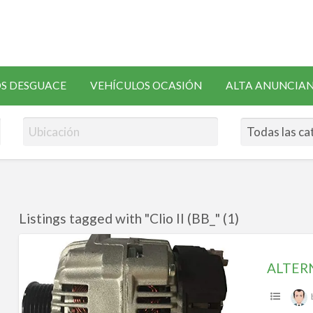
SOLICITAR
S DESGUACE
VEHÍCULOS OCASIÓN
ALTA ANUNCIA
RECAMBIOS
Listings tagged with "Clio II (BB_" (1)
ALTERNATOR
RENAULT
CLIO,
KANGOO,