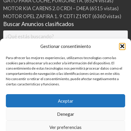
GATO PARA COCHE, FURGONETA.
(6524 vistas)
MOTOR KIA CARENS 2.0 CRDI – D4EA
(6515 vistas)
MOTOR OPEL ZAFIRA 1. 9 CDTI Z19DT
(6360 vistas)
Buscar Anuncios clasificados
Gestionar consentimiento
Para ofrecer las mejores experiencias, utilizamos tecnologías como las
cookies para almacenar y/o acceder a la información del dispositivo. El
consentimiento de estas tecnologías nos permitirá procesar datos como el
comportamiento de navegación o las identificaciones únicas en este sitio.
No consentir o retirar el consentimiento, puede afectar negativamente a
ciertas características y funciones.
Buscar
Aceptar
Denegar
Inicio
Categorías
Blog
Ver preferencias