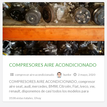
f
COMPRESORES
a
AIRE
t
ACONDICIONADO
c
c
c
a
a
c
COMPRESORES AIRE ACONDICIONADO
compresor aire acondicionado
bunke
2 mayo, 2020
COMPRESORES AIRE ACONDICIONADO, compresor
aire seat, audi, mercedes, BMW, Citroën, Fiat, iveco, vw,
renault, disponemos de casi todos los modelos para
todas las marcas.
3538 vistas totales, 0 hoy