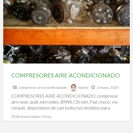
COMPRESORES
a
AIRE
t
ACONDICIONADO
c
f
a
a
COMPRESORES AIRE ACONDICIONADO
compresor aire acondicionado
bunke
2 mayo, 2020
COMPRESORES AIRE ACONDICIONADO, compresor
aire seat, audi, mercedes, BMW, Citroën, Fiat, iveco, vw,
renault, disponemos de casi todos los modelos para
todas las marcas.
3538 vistas totales, 0 hoy