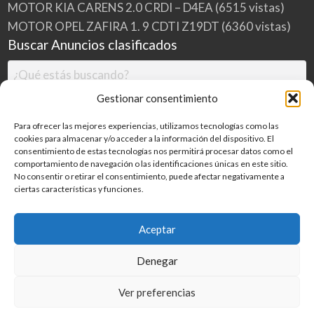
MOTOR KIA CARENS 2.0 CRDI – D4EA
(6515 vistas)
MOTOR OPEL ZAFIRA 1. 9 CDTI Z19DT
(6360 vistas)
Buscar Anuncios clasificados
Gestionar consentimiento
Para ofrecer las mejores experiencias, utilizamos tecnologías como las
cookies para almacenar y/o acceder a la información del dispositivo. El
consentimiento de estas tecnologías nos permitirá procesar datos como el
comportamiento de navegación o las identificaciones únicas en este sitio.
No consentir o retirar el consentimiento, puede afectar negativamente a
ciertas características y funciones.
Buscar
Aceptar
Denegar
Inicio
Categorías
Blog
Ver preferencias
©
2026
MILDESGUACES.NET
| Todos los derechos reservados