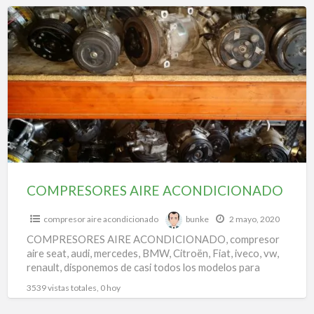
f
COMPRESORES
a
AIRE
t
ACONDICIONADO
c
r
e
a
a
d
a
COMPRESORES AIRE ACONDICIONADO
compresor aire acondicionado
bunke
2 mayo, 2020
COMPRESORES AIRE ACONDICIONADO, compresor
aire seat, audi, mercedes, BMW, Citroën, Fiat, iveco, vw,
renault, disponemos de casi todos los modelos para
todas las marcas.
3539 vistas totales, 0 hoy