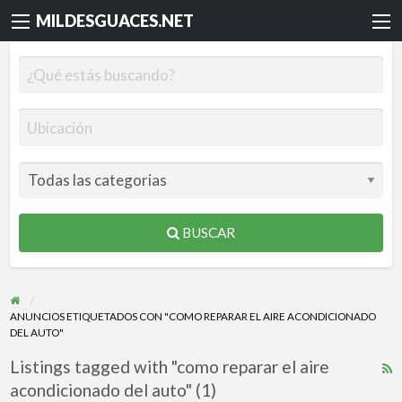
MILDESGUACES.NET
BUSCAR
ANUNCIOS ETIQUETADOS CON "COMO REPARAR EL AIRE ACONDICIONADO
DEL AUTO"
Listings tagged with "como reparar el aire
R
acondicionado del auto" (1)
F