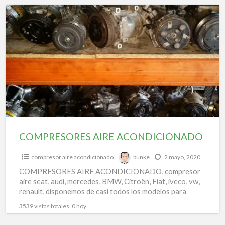
f
COMPRESORES
a
AIRE
t
ACONDICIONADO
c
r
u
a
a
a
COMPRESORES AIRE ACONDICIONADO
compresor aire acondicionado
bunke
2 mayo, 2020
COMPRESORES AIRE ACONDICIONADO, compresor
aire seat, audi, mercedes, BMW, Citroën, Fiat, iveco, vw,
renault, disponemos de casi todos los modelos para
todas las marcas.
3539 vistas totales, 0 hoy