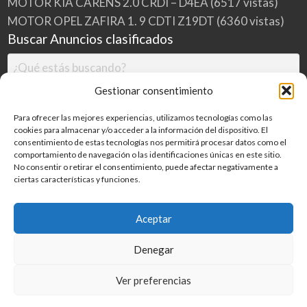
MOTOR KIA CARENS 2.0 CRDI – D4EA
(6517 vistas)
MOTOR OPEL ZAFIRA 1. 9 CDTI Z19DT
(6360 vistas)
Buscar Anuncios clasificados
Gestionar consentimiento
Para ofrecer las mejores experiencias, utilizamos tecnologías como las
cookies para almacenar y/o acceder a la información del dispositivo. El
consentimiento de estas tecnologías nos permitirá procesar datos como el
comportamiento de navegación o las identificaciones únicas en este sitio.
No consentir o retirar el consentimiento, puede afectar negativamente a
ciertas características y funciones.
Buscar
Aceptar
Denegar
Inicio
Categorías
Blog
Ver preferencias
©
2026
MILDESGUACES.NET
| Todos los derechos reservados