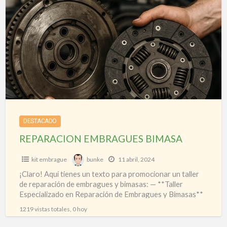
a
EMBRAGUES
t
BIMASA
DESTACADO
REPARACION EMBRAGUES BIMASA
kit embrague
bunke
11 abril, 2024
¡Claro! Aquí tienes un texto para promocionar un taller
de reparación de embragues y bimasas: — **Taller
Especializado en Reparación de Embragues y Bimasas**
¿Tu
[…]
1219 vistas totales, 0 hoy