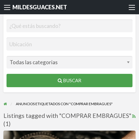
MILDESGUACES.NET
BUSCAR
ANUNCIOS ETIQUETADOS CON "COMPRAR EMBRAGUES"
Listings tagged with "COMPRAR EMBRAGUES"
R
(1)
F
f
REPARACION