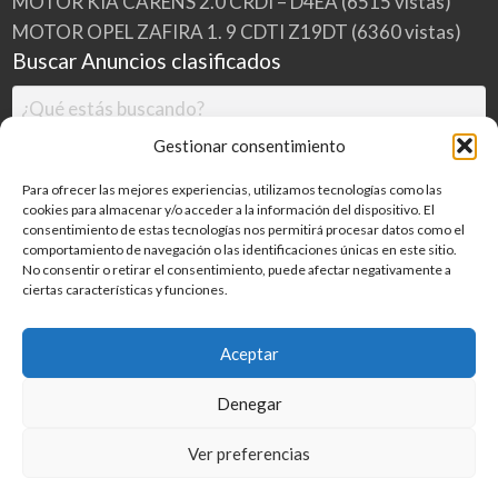
MOTOR KIA CARENS 2.0 CRDI – D4EA
(6515 vistas)
MOTOR OPEL ZAFIRA 1. 9 CDTI Z19DT
(6360 vistas)
Buscar Anuncios clasificados
Gestionar consentimiento
Para ofrecer las mejores experiencias, utilizamos tecnologías como las
cookies para almacenar y/o acceder a la información del dispositivo. El
consentimiento de estas tecnologías nos permitirá procesar datos como el
comportamiento de navegación o las identificaciones únicas en este sitio.
No consentir o retirar el consentimiento, puede afectar negativamente a
ciertas características y funciones.
Buscar
Aceptar
Denegar
Inicio
Categorías
Blog
Ver preferencias
©
2026
MILDESGUACES.NET
| Todos los derechos reservados