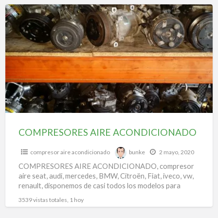
f
COMPRESORES
a
AIRE
t
ACONDICIONADO
c
a
a
m
COMPRESORES AIRE ACONDICIONADO
compresor aire acondicionado
bunke
2 mayo, 2020
COMPRESORES AIRE ACONDICIONADO, compresor
aire seat, audi, mercedes, BMW, Citroën, Fiat, iveco, vw,
renault, disponemos de casi todos los modelos para
todas las marcas.
3539 vistas totales, 1 hoy