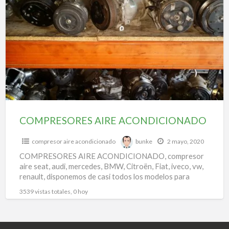
a
AIRE
t
ACONDICIONADO
c
d
a
a
COMPRESORES AIRE ACONDICIONADO
compresor aire acondicionado
bunke
2 mayo, 2020
COMPRESORES AIRE ACONDICIONADO, compresor
aire seat, audi, mercedes, BMW, Citroën, Fiat, iveco, vw,
renault, disponemos de casi todos los modelos para
todas las marcas.
3539 vistas totales, 0 hoy