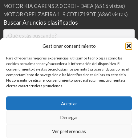
MOTOR KIA CARENS 2.0 CRDI – D4EA
(6516 vistas)
MOTOR OPEL ZAFIRA 1. 9 CDTI Z19DT
(6360 vistas)
Buscar Anuncios clasificados
Gestionar consentimiento
Para ofrecer las mejores experiencias, utilizamos tecnologías como las
cookies para almacenar y/o acceder a la información del dispositivo. El
consentimiento de estas tecnologías nos permitirá procesar datos como el
comportamiento de navegación o las identificaciones únicas en este sitio.
No consentir o retirar el consentimiento, puede afectar negativamente a
ciertas características y funciones.
Buscar
Aceptar
Denegar
Inicio
Categorías
Blog
Ver preferencias
©
2026
MILDESGUACES.NET
| Todos los derechos reservados