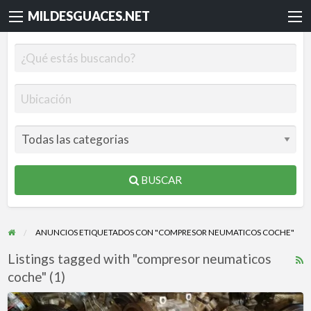
MILDESGUACES.NET
BUSCAR
ANUNCIOS ETIQUETADOS CON "COMPRESOR NEUMATICOS COCHE"
Listings tagged with "compresor neumaticos
R
coche" (1)
F
f
COMPRESORES