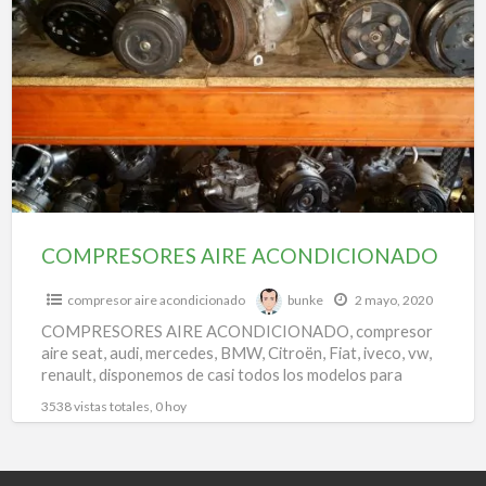
a
AIRE
t
ACONDICIONADO
c
n
c
COMPRESORES AIRE ACONDICIONADO
compresor aire acondicionado
bunke
2 mayo, 2020
COMPRESORES AIRE ACONDICIONADO, compresor
aire seat, audi, mercedes, BMW, Citroën, Fiat, iveco, vw,
renault, disponemos de casi todos los modelos para
todas las marcas.
3538 vistas totales, 0 hoy