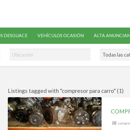
SOLICITAR
S DESGUACE
VEHÍCULOS OCASIÓN
ALTA ANUNCIA
RECAMBIOS
Listings tagged with "compresor para carro" (1)
COMPRESORES
AIRE
COMPR
ACONDICIONADO
compres