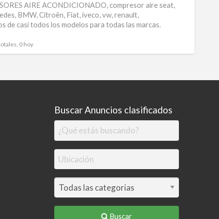
RES AIRE ACONDICIONADO, compresor aire seat,
para
edes, BMW, Citroën, Fiat, iveco, vw, renault,
s de casi todos los modelos para todas las marcas.
carro
totales, 0 hoy
Buscar Anuncios clasificados
Buscar