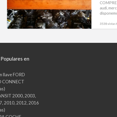
COMPRESO
audi, merc
disponemo
3538 vistas 
 Populares en
n llave FORD
O CONNECT
as)
NSIT 2000, 2003,
7, 2010, 2012, 2016
as)
RA COCHE,