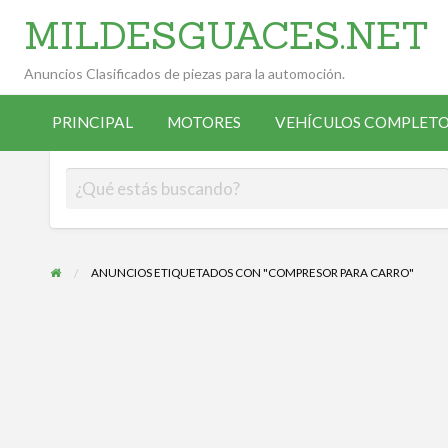
MILDESGUACES.NET
Anuncios Clasificados de piezas para la automoción.
VEHÍCULOS
VEHÍCULOS
ALTA
COMPLETOS
PRINCIPAL
MOTORES
VEHÍCULOS COMPLETO
OCASIÓN
ANUNCIANTE
DESGUACE
ANUNCIOS ETIQUETADOS CON "COMPRESOR PARA CARRO"