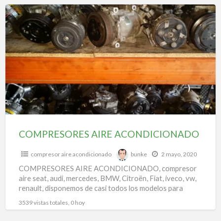
f
COMPRESORES
a
AIRE
t
ACONDICIONADO
c
d
c
a
a
COMPRESORES AIRE ACONDICIONADO
compresor aire acondicionado
bunke
2 mayo, 2020
COMPRESORES AIRE ACONDICIONADO, compresor
aire seat, audi, mercedes, BMW, Citroën, Fiat, iveco, vw,
renault, disponemos de casi todos los modelos para
todas las marcas.
3539 vistas totales, 0 hoy