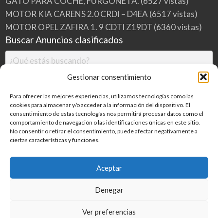
GATO PARA COCHE, FURGONETA.
(6527 vistas)
MOTOR KIA CARENS 2.0 CRDI – D4EA
(6517 vistas)
MOTOR OPEL ZAFIRA 1. 9 CDTI Z19DT
(6360 vistas)
Buscar Anuncios clasificados
Gestionar consentimiento
Para ofrecer las mejores experiencias, utilizamos tecnologías como las
cookies para almacenar y/o acceder a la información del dispositivo. El
consentimiento de estas tecnologías nos permitirá procesar datos como el
comportamiento de navegación o las identificaciones únicas en este sitio.
No consentir o retirar el consentimiento, puede afectar negativamente a
ciertas características y funciones.
Buscar
Aceptar
Denegar
Inicio
Categorías
Blog
Ver preferencias