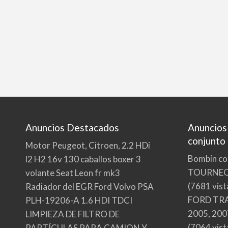
Anuncios Destacados
Anuncios
conjunto
Motor Peugeot, Citroen, 2.2 HDi
Bombín co
l2 H2 16v 130 caballos boxer 3
TOURNE
volante Seat Leon fr mk3
(7681 vist
Radiador del EGR Ford Volvo PSA
FORD TRA
PLH-19206-A 1.6 HDI TDCI
2005, 200
LIMPIEZA DE FILTRO DE
(7064 vist
PARTÍCULAS PARA CAMION Y