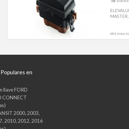
AN-
Botone
715
ELEVALU
MASTER,
–
BOTON
ELEVALUNAS
681 vistas to
MASTER,
MOVANO,
VIVARO,
INTERSTAR,
TRAFIC
 Populares en
n llave FORD
O CONNECT
as)
NSIT 2000, 2003,
7, 2010, 2012, 2016
as)