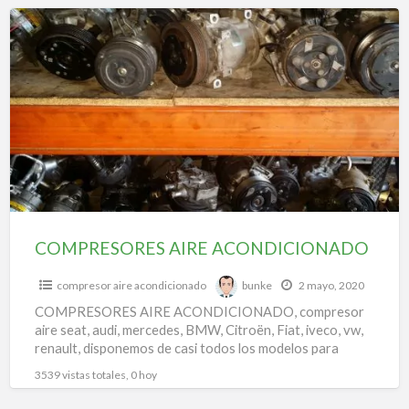
f
COMPRESORES
a
AIRE
t
ACONDICIONADO
e
p
a
a
a
COMPRESORES AIRE ACONDICIONADO
compresor aire acondicionado
bunke
2 mayo, 2020
COMPRESORES AIRE ACONDICIONADO, compresor
aire seat, audi, mercedes, BMW, Citroën, Fiat, iveco, vw,
renault, disponemos de casi todos los modelos para
todas las marcas.
3539 vistas totales, 0 hoy