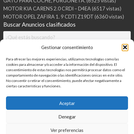
GATO PARA COCHE, FURGONETA.
(6525 vistas)
MOTOR KIA CARENS 2.0 CRDI – D4EA
(6517 vistas)
MOTOR OPEL ZAFIRA 1. 9 CDTI Z19DT
(6360 vistas)
Buscar Anuncios clasificados
Gestionar consentimiento
Para ofrecer las mejores experiencias, utilizamos tecnologías como las
cookies para almacenar y/o acceder a la información del dispositivo. El
consentimiento de estas tecnologías nos permitirá procesar datos como el
comportamiento de navegación o las identificaciones únicas en este sitio.
No consentir o retirar el consentimiento, puede afectar negativamente a
ciertas características y funciones.
Buscar
Aceptar
Denegar
Inicio
Categorías
Blog
Ver preferencias