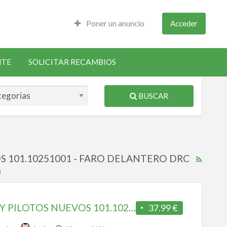
Poner un anuncio
Acceder
NTE
SOLICITAR RECAMBIOS
BUSCAR
VOS 101.10251001 - FARO DELANTERO DRC
RSS
)
Feed
for
ad
FAROS Y PILOTOS NUEVOS 101.10251001 – FARO DELANTERO DRC FORD TRANSIT 2000-2006 FONDO NEGRO
37.99 €
tag
FARO