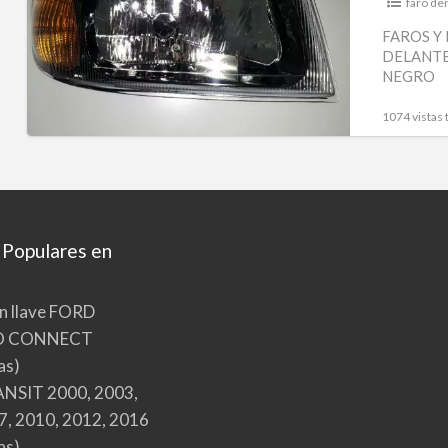
NUEVOS
faro de
101.10251001
FAROS Y 
DELANTE
–
NEGRO
FARO
DELANTERO
1074 vistas 
DRC
FORD
TRANSIT
2000-
2006
 Populares en
FONDO
NEGRO
n llave FORD
O CONNECT
as)
NSIT 2000, 2003,
7, 2010, 2012, 2016
as)