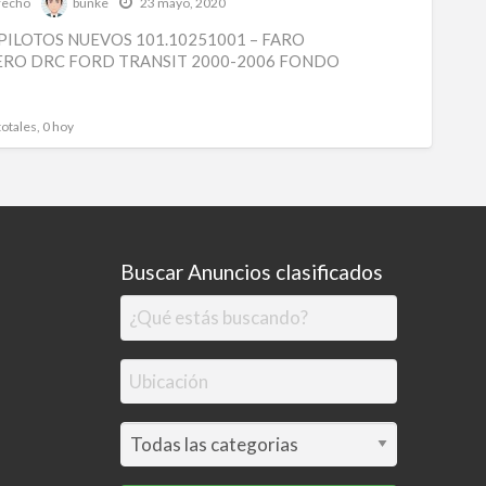
recho
bunke
23 mayo, 2020
Y
PILOTOS NUEVOS 101.10251001 – FARO
PILO
RO DRC FORD TRANSIT 2000-2006 FONDO
NUEV
101.1
totales, 0 hoy
-
FARO
DELA
DRC
FORD
Buscar Anuncios clasificados
TRAN
2000-
2006
FON
NEG