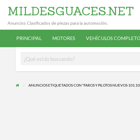
MILDESGUACES.NET
Anuncios Clasificados de piezas para la automoción.
VEHÍCULOS
VEHÍCULOS
ALTA
COMPLETOS
PRINCIPAL
MOTORES
VEHÍCULOS COMPLETO
OCASIÓN
ANUNCIANTE
DESGUACE
ANUNCIOS ETIQUETADOS CON "FAROS Y PILOTOS NUEVOS 101.10