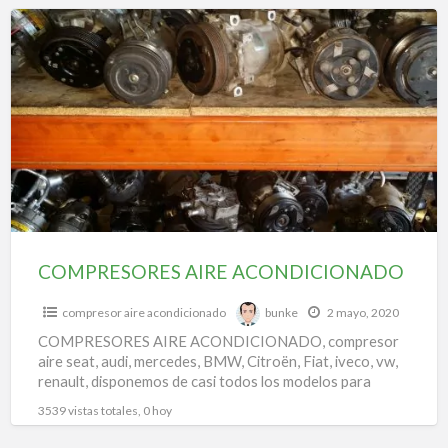
f
COMPRESORES
a
AIRE
t
ACONDICIONADO
f
a
a
a
COMPRESORES AIRE ACONDICIONADO
compresor aire acondicionado
bunke
2 mayo, 2020
COMPRESORES AIRE ACONDICIONADO, compresor
aire seat, audi, mercedes, BMW, Citroën, Fiat, iveco, vw,
renault, disponemos de casi todos los modelos para
todas las marcas.
3539 vistas totales, 0 hoy