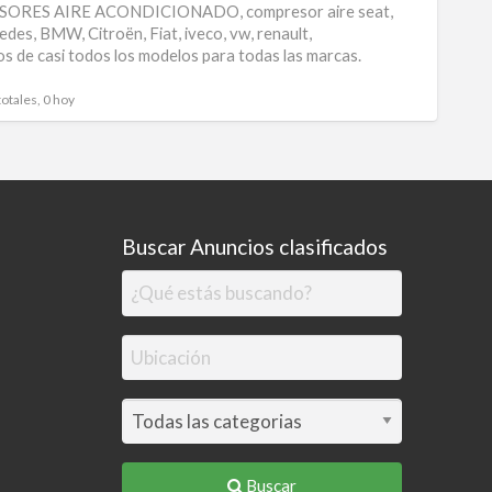
RES AIRE ACONDICIONADO, compresor aire seat,
para
edes, BMW, Citroën, Fiat, iveco, vw, renault,
s de casi todos los modelos para todas las marcas.
aire
acond
totales, 0 hoy
Buscar Anuncios clasificados
Buscar