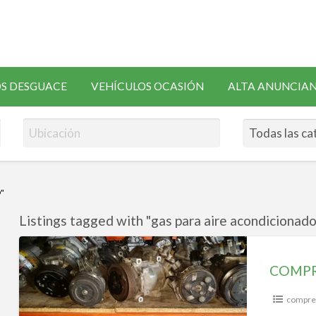
SOLICITAR
S DESGUACE
VEHÍCULOS OCASIÓN
ALTA ANUNCIA
RECAMBIOS
"
Listings tagged with "gas para aire acondicionado
COMPRESORES
AIRE
COMPR
ACONDICIONADO
compres