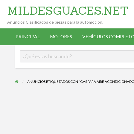
MILDESGUACES.NET
Anuncios Clasificados de piezas para la automoción.
VEHÍCULOS
VEHÍCULOS
ALTA
COMPLETOS
PRINCIPAL
MOTORES
VEHÍCULOS COMPLETO
OCASIÓN
ANUNCIANTE
DESGUACE
ANUNCIOS ETIQUETADOS CON "GAS PARA AIRE ACONDICIONADO