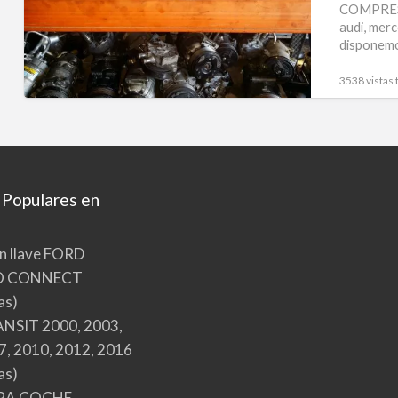
COMPRESO
audi, merc
disponemo
3538 vistas 
 Populares en
n llave FORD
O CONNECT
as)
NSIT 2000, 2003,
7, 2010, 2012, 2016
as)
RA COCHE,