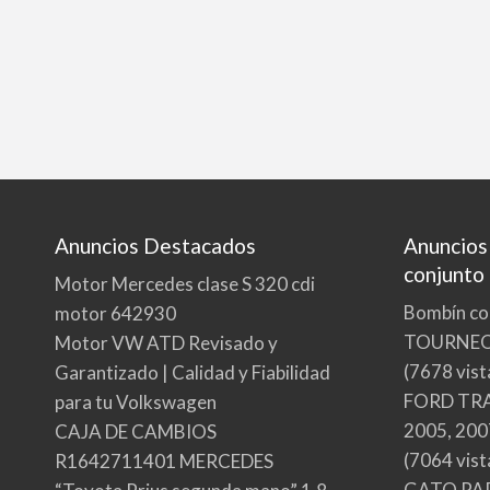
Anuncios Destacados
Anuncios
conjunto
Motor Mercedes clase S 320 cdi
Bombín co
motor 642930
TOURNE
Motor VW ATD Revisado y
(7678 vist
Garantizado | Calidad y Fiabilidad
FORD TRA
para tu Volkswagen
2005, 200
CAJA DE CAMBIOS
(7064 vist
R1642711401 MERCEDES
GATO PA