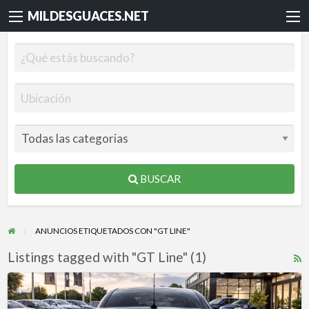
MILDESGUACES.NET
BUSCAR
ANUNCIOS ETIQUETADOS CON "GT LINE"
Listings tagged with "GT Line" (1)
R
F
Renault
f
Mégane