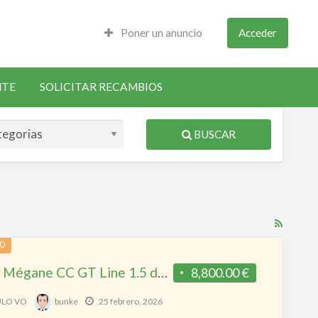
Poner un anuncio
Acceder
NTE
SOLICITAR RECAMBIOS
BUSCAR
RSS
Feed
DO
for
Renault Mégane CC GT Line 1.5 dCi Cabrio Techo Rígido Eléctrico – Revisado y Muy Bien Conservado
8,800.00 €
ad
tag
ULO VO
bunke
25 febrero, 2026
listo