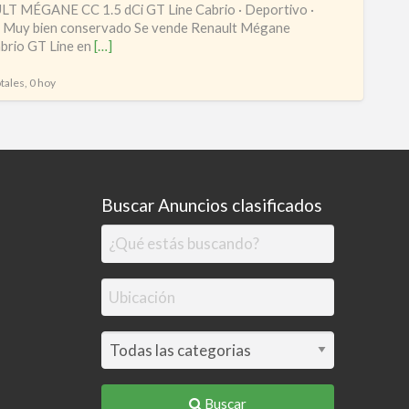
T MÉGANE CC 1.5 dCi GT Line Cabrio · Deportivo ·
para
· Muy bien conservado Se vende Renault Mégane
rio GT Line en
[…]
disfru
tales, 0 hoy
Buscar Anuncios clasificados
Buscar