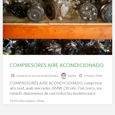
COMPRESORES
a
AIRE
t
ACONDICIONADO
m
c
d
a
p
c
COMPRESORES AIRE ACONDICIONADO
compresor aire acondicionado
bunke
2 mayo, 2020
COMPRESORES AIRE ACONDICIONADO, compresor
aire seat, audi, mercedes, BMW, Citroën, Fiat, iveco, vw,
renault, disponemos de casi todos los modelos para
todas las marcas.
3539 vistas totales, 0 hoy