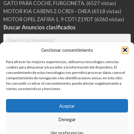
GATO PARA COCHE, FURGONETA.
(6527 vistas)
MOTOR KIA CARENS 2.0 CRDI – D4EA
(6518 vistas)
MOTOR OPEL ZAFIRA 1. 9 CDTI Z19DT
(6360 vistas)
Buscar Anuncios clasificados
Gestionar consentimiento
Para ofrecer las mejores experiencias, utilizamos tecnologías como las
cookies para almacenar y/o acceder a la información del dispositivo. El
consentimiento de estas tecnologías nos permitirá procesar datos como el
comportamiento de navegación o las identificaciones únicas en este sitio.
No consentir o retirar el consentimiento, puede afectar negativamente a
ciertas características y funciones.
Buscar
Aceptar
Denegar
Inicio
Categorías
Blog
Ver preferencias