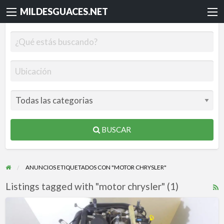
MILDESGUACES.NET
BUSCAR
ANUNCIOS ETIQUETADOS CON "MOTOR CHRYSLER"
Listings tagged with "motor chrysler" (1)
R
F
MOTOR
f
VOYAGER