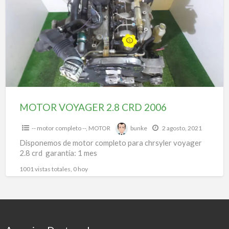
a
2.8
t
CRD
m
2006
c
MOTOR VOYAGER 2.8 CRD 2006
-- motor completo --
,
MOTOR
bunke
2 agosto, 2021
Disponemos de motor completo para chrsyler voyager
2.8 crd garantía: 1 mes
1001 vistas totales, 0 hoy