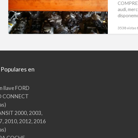
COMPRESO
audi, merc
disponemo
3538 vistas 
 Populares en
n llave FORD
O CONNECT
as)
NSIT 2000, 2003,
7, 2010, 2012, 2016
as)
RA COCHE,