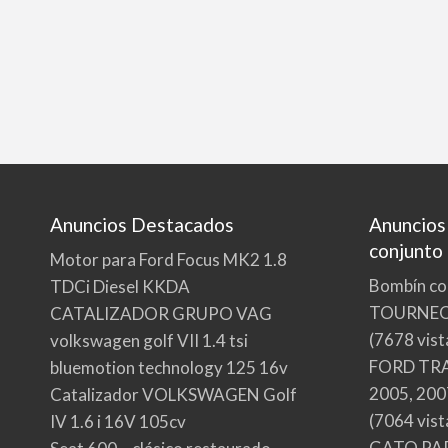
Anuncios Destacados
Anuncios
conjunto
Motor para Ford Focus MK2 1.8
Bombín co
TDCi Diesel KKDA
TOURNE
CATALIZADOR GRUPO VAG
(7678 vist
volkswagen golf VII 1.4 tsi
FORD TRA
bluemotion technology 125 16v
2005, 200
Catalizador VOLKSWAGEN Golf
(7064 vist
IV 1.6 i 16V 105cv
GATO PA