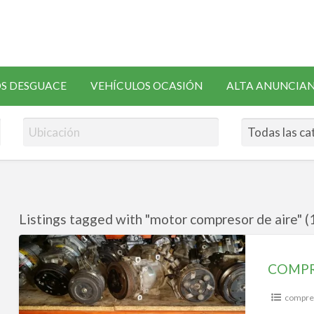
SOLICITAR
S DESGUACE
VEHÍCULOS OCASIÓN
ALTA ANUNCIA
RECAMBIOS
Listings tagged with "motor compresor de aire" (
COMPRESORES
AIRE
COMPR
ACONDICIONADO
compres