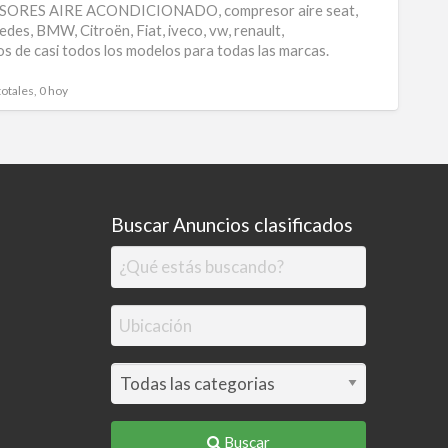
RES AIRE ACONDICIONADO, compresor aire seat,
compr
edes, BMW, Citroën, Fiat, iveco, vw, renault,
s de casi todos los modelos para todas las marcas.
de
aire
totales, 0 hoy
Buscar Anuncios clasificados
Buscar