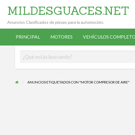
MILDESGUACES.NET
Anuncios Clasificados de piezas para la automoción.
VEHÍCULOS
VEHÍCULOS
ALTA
COMPLETOS
PRINCIPAL
MOTORES
VEHÍCULOS COMPLETO
OCASIÓN
ANUNCIANTE
DESGUACE
ANUNCIOS ETIQUETADOS CON "MOTOR COMPRESOR DE AIRE"