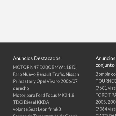
Anuncios Destacados
Anuncios
conjunto
MOTOR N47 D20C BMW 118 D.
Bombín co
Faro Nuevo Renault Trafic, Nissan
TOURNE
Primastar y Opel Vivaro 2006/07
(7681 vist
derecho
FORD TRA
Motor para Ford Focus MK2 1.8
2005, 200
TDCi Diesel KKDA
(7064 vist
volante Seat Leon fr mk3
GATO PA