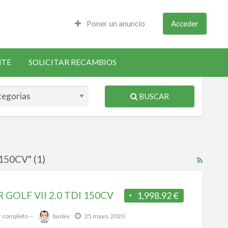
Poner un anuncio
Acceder
NTE
SOLICITAR RECAMBIOS
BUSCAR
150CV" (1)
RSS
Feed
for
GOLF VII 2.0 TDI 150CV
1,998.92 €
ad
tag
r completo --
bunke
25 mayo, 2020
MOT