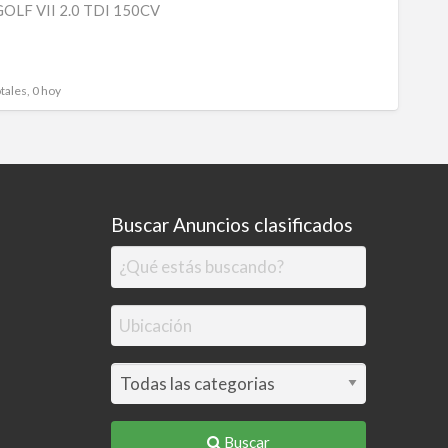
LF VII 2.0 TDI 150CV
GOLF
VII
2.0
tales, 0 hoy
TDI
150C
Buscar Anuncios clasificados
Buscar