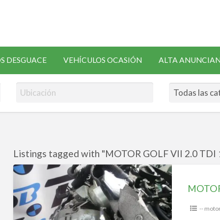
SOLICITAR
S DESGUACE
VEHÍCULOS OCASIÓN
ALTA ANUNCIA
RECAMBIOS
Listings tagged with "MOTOR GOLF VII 2.0 TDI 
MOTOR
GOLF
MOTOR 
VII
2.0
-- moto