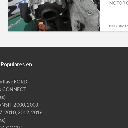
TDI
MOTOR GO
150CV
833 vistas to
 Populares en
n llave FORD
O CONNECT
as)
NSIT 2000, 2003,
7, 2010, 2012, 2016
as)
RA COCHE,