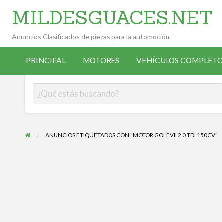
MILDESGUACES.NET
Anuncios Clasificados de piezas para la automoción.
VEHÍCULOS
VEHÍCULOS
ALTA
COMPLETOS
PRINCIPAL
MOTORES
VEHÍCULOS COMPLETO
OCASIÓN
ANUNCIANTE
DESGUACE
ANUNCIOS ETIQUETADOS CON "MOTOR GOLF VII 2.0 TDI 150CV"