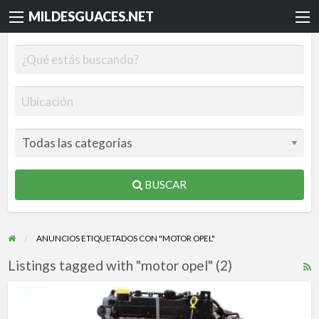
MILDESGUACES.NET
BUSCAR
ANUNCIOS ETIQUETADOS CON "MOTOR OPEL"
Listings tagged with "motor opel" (2)
R
F
MOTOR
f
OPEL