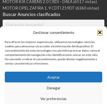
MOTOR KIA CARENS 2.0 CRDI – D4EA
(6517 vistas)
MOTOR OPEL ZAFIRA 1. 9 CDTI Z19DT
(6360 vistas)
Buscar Anuncios clasificados
Gestionar consentimiento
Para ofrecer las mejores experiencias, utilizamos tecnologías como las
cookies para almacenar y/o acceder a la información del dispositivo. El
consentimiento de estas tecnologías nos permitirá procesar datos como el
comportamiento de navegación o las identificaciones únicas en este sitio.
No consentir o retirar el consentimiento, puede afectar negativamente a
ciertas características y funciones.
Buscar
Aceptar
Denegar
Inicio
Categorías
Blog
Ver preferencias
©
2026
MILDESGUACES.NET
| Todos los derechos reservados