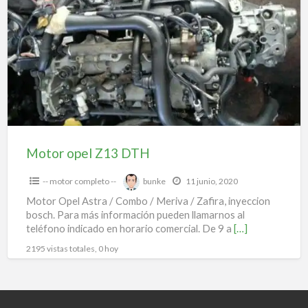
Z13
DTH
Motor opel Z13 DTH
-- motor completo --
bunke
11 junio, 2020
Motor Opel Astra / Combo / Meriva / Zafira, inyeccion
bosch. Para más información pueden llamarnos al
teléfono indicado en horario comercial. De 9 a
[…]
2195 vistas totales, 0 hoy