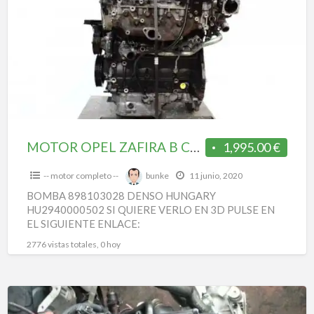
a
ZAFIRA
t
B
m
COSMO
o
A17DTR
MOTOR OPEL ZAFIRA B COSMO A17DTR
1,995.00 €
-- motor completo --
bunke
11 junio, 2020
BOMBA 898103028 DENSO HUNGARY
HU2940000502 SI QUIERE VERLO EN 3D PULSE EN
EL SIGUIENTE ENLACE:
WWW.ISTNER2.COM/DONOCASION/980157/
2776 vistas totales, 0 hoy
Motor
opel