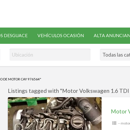
SOLICITAR
S DESGUACE
VEHÍCULOS OCASIÓN
ALTA ANUNCIA
RECAMBIOS
O DE MOTOR CAY 976564"
Listings tagged with "Motor Volkswagen 1.6 TDI
Motor
Volkswagen
1.6
TDI
-- moto