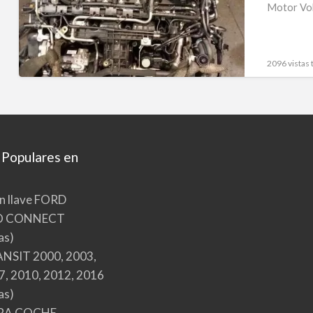
tipo
Motor Vol
de
motor
CAY
2096 vistas 
976564
 Populares en
n llave FORD
O CONNECT
as)
NSIT 2000, 2003,
7, 2010, 2012, 2016
as)
RA COCHE,