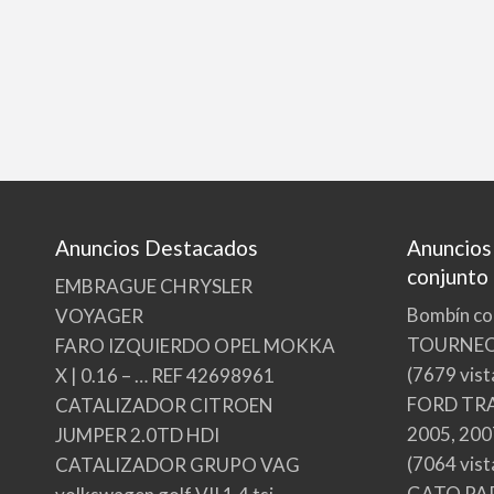
Anuncios Destacados
Anuncios
conjunto
EMBRAGUE CHRYSLER
Bombín co
VOYAGER
TOURNE
FARO IZQUIERDO OPEL MOKKA
(7679 vist
X | 0.16 – … REF 42698961
FORD TRA
CATALIZADOR CITROEN
2005, 200
JUMPER 2.0TD HDI
(7064 vist
CATALIZADOR GRUPO VAG
GATO PA