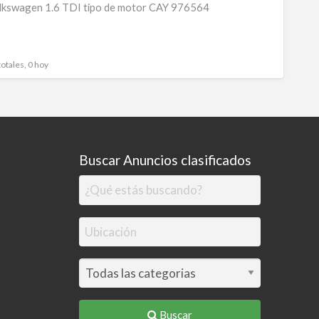
kswagen 1.6 TDI tipo de motor CAY 976564
Volks
1.6
TDI
totales, 0 hoy
tipo
de
motor
CAY
97656
Buscar Anuncios clasificados
Buscar