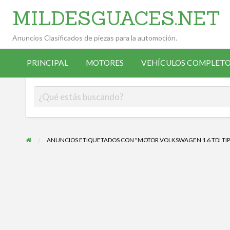
MILDESGUACES.NET
Anuncios Clasificados de piezas para la automoción.
VEHÍCULOS
VEHÍCULOS
ALTA
COMPLETOS
PRINCIPAL
MOTORES
VEHÍCULOS COMPLETO
OCASIÓN
ANUNCIANTE
DESGUACE
ANUNCIOS ETIQUETADOS CON "MOTOR VOLKSWAGEN 1.6 TDI TIP