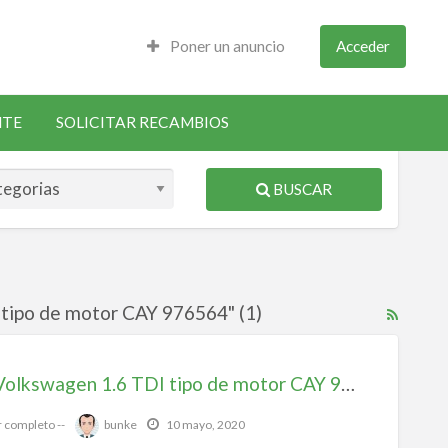
Poner un anuncio
Acceder
NTE
SOLICITAR RECAMBIOS
BUSCAR
 tipo de motor CAY 976564" (1)
RSS
Feed
for
Motor Volkswagen 1.6 TDI tipo de motor CAY 976564
ad
tag
r completo --
bunke
10 mayo, 2020
Motor