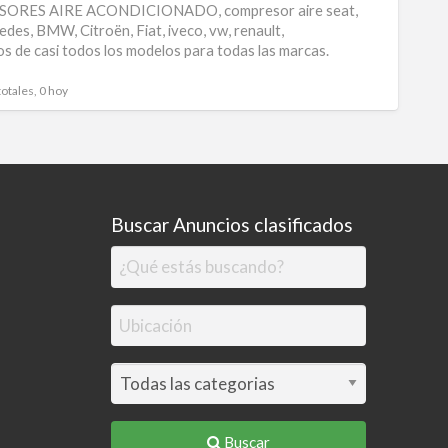
RES AIRE ACONDICIONADO, compresor aire seat,
de
edes, BMW, Citroën, Fiat, iveco, vw, renault,
s de casi todos los modelos para todas las marcas.
compr
de
totales, 0 hoy
aire
Buscar Anuncios clasificados
Buscar