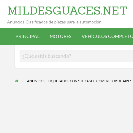
MILDESGUACES.NET
Anuncios Clasificados de piezas para la automoción.
VEHÍCULOS
VEHÍCULOS
ALTA
COMPLETOS
PRINCIPAL
MOTORES
VEHÍCULOS COMPLETO
OCASIÓN
ANUNCIANTE
DESGUACE
ANUNCIOS ETIQUETADOS CON "PIEZAS DE COMPRESOR DE AIRE"