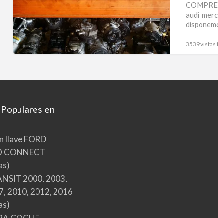
COMPRESO
audi, merc
disponemo
3539 vistas 
 Populares en
n llave FORD
O CONNECT
as)
NSIT 2000, 2003,
7, 2010, 2012, 2016
as)
RA COCHE,