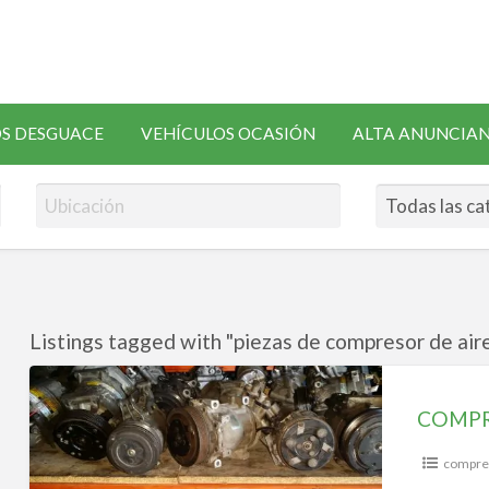
SOLICITAR
S DESGUACE
VEHÍCULOS OCASIÓN
ALTA ANUNCIA
RECAMBIOS
Listings tagged with "piezas de compresor de aire
COMPRESORES
AIRE
COMPR
ACONDICIONADO
compres