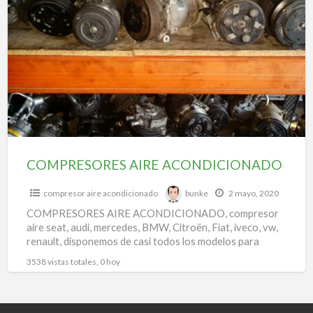
a
AIRE
t
ACONDICIONADO
p
d
u
c
d
a
COMPRESORES AIRE ACONDICIONADO
compresor aire acondicionado
bunke
2 mayo, 2020
COMPRESORES AIRE ACONDICIONADO, compresor
aire seat, audi, mercedes, BMW, Citroën, Fiat, iveco, vw,
renault, disponemos de casi todos los modelos para
todas las marcas.
3538 vistas totales, 0 hoy