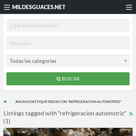
MILDESGUACES.NET
BUSCAR
ANUNCIOS ETIQUETADOS CON "REFRIGERACION AUTOMOTRIZ"
Listings tagged with "refrigeracion automotriz"
R
(1)
F
f
COMPRESORES