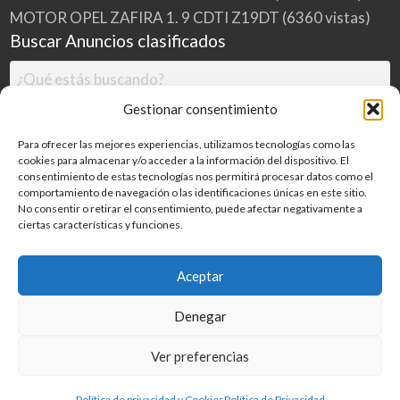
MOTOR OPEL ZAFIRA 1. 9 CDTI Z19DT
(6360 vistas)
Buscar Anuncios clasificados
Gestionar consentimiento
Para ofrecer las mejores experiencias, utilizamos tecnologías como las
cookies para almacenar y/o acceder a la información del dispositivo. El
consentimiento de estas tecnologías nos permitirá procesar datos como el
comportamiento de navegación o las identificaciones únicas en este sitio.
No consentir o retirar el consentimiento, puede afectar negativamente a
ciertas características y funciones.
Buscar
Aceptar
Denegar
Inicio
Categorías
Blog
Ver preferencias
©
2026
MILDESGUACES.NET
| Todos los derechos reservados
Política de privacidad y Cookies
Política de Privacidad