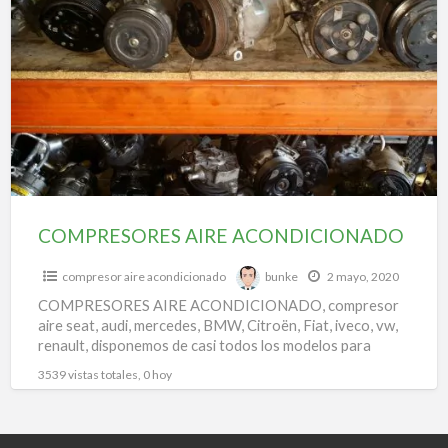
a
AIRE
t
ACONDICIONADO
r
a
COMPRESORES AIRE ACONDICIONADO
compresor aire acondicionado
bunke
2 mayo, 2020
COMPRESORES AIRE ACONDICIONADO, compresor
aire seat, audi, mercedes, BMW, Citroën, Fiat, iveco, vw,
renault, disponemos de casi todos los modelos para
todas las marcas.
3539 vistas totales, 0 hoy